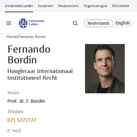
Ga naar hoofdinhoud
Universiteit Leiden
Studenten
Medewerkers
Organisatiegids
Bibliotheek
Menu
Home
Fernando Bordin
Fernando
Bordin
Hoogleraar Internationaal
Institutioneel Recht
Naam
Prof. dr. F. Bordin
Telefoon
071 5272727
E-mail