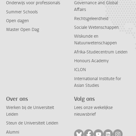
Onderwijs voor professionals
Governance and Global
Affairs
Summer Schools
Rechtsgeleerdheid
Open dagen
Sociale Wetenschappen
Master Open Dag
Wiskunde en
Natuurwetenschappen
Afrika-Studiecentrum Leiden
Honours Academy
ICLON
International Institute for
Asian Studies
Over ons
Volg ons
Werken bij de Universiteit
Lees onze wekelijkse
Leiden
nieuwsbrief
Steun de Universiteit Leiden
Alumni
Volg ons op bluesky
Volg ons op facebo
Volg ons op yo
Volg ons op
Volg on