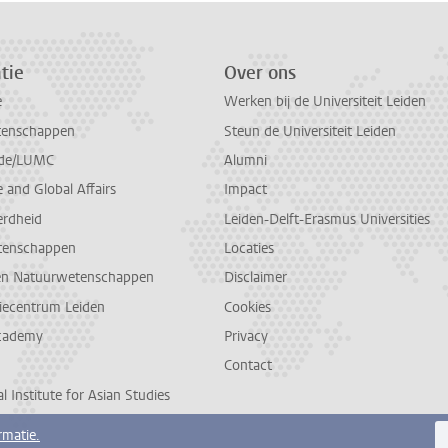
tie
Over ons
e
Werken bij de Universiteit Leiden
tenschappen
Steun de Universiteit Leiden
de/LUMC
Alumni
and Global Affairs
Impact
erdheid
Leiden-Delft-Erasmus Universities
tenschappen
Locaties
en Natuurwetenschappen
Disclaimer
diecentrum Leiden
Cookies
cademy
Privacy
Contact
l Institute for Asian Studies
rmatie.