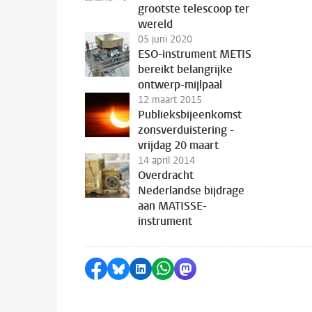
grootste telescoop ter
wereld
05 juni 2020
ESO-instrument METIS
bereikt belangrijke
ontwerp-mijlpaal
12 maart 2015
Publieksbijeenkomst
zonsverduistering -
vrijdag 20 maart
14 april 2014
Overdracht
Nederlandse bijdrage
aan MATISSE-
instrument
Delen op Facebook
Delen via Bluesky
Delen op LinkedIn
Delen via WhatsApp
Delen via Mastodon