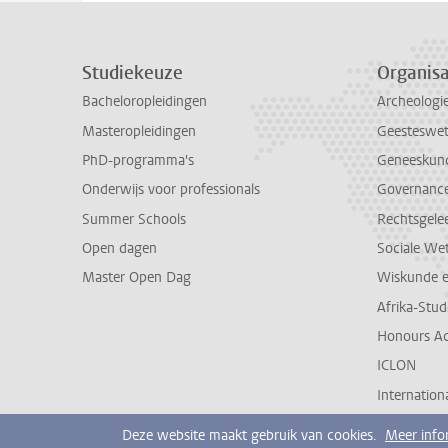
Studiekeuze
Organisa
Bacheloropleidingen
Archeologi
Masteropleidingen
Geesteswe
PhD-programma's
Geneeskun
Onderwijs voor professionals
Governance 
Summer Schools
Rechtsgele
Open dagen
Sociale We
Master Open Dag
Wiskunde 
Afrika-Stu
Honours A
ICLON
Internationa
Deze website maakt gebruik van cookies.
Meer info