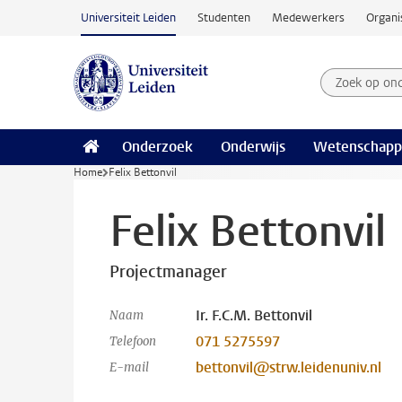
Ga naar hoofdinhoud
Universiteit Leiden
Studenten
Medewerkers
Organi
Zoek op on
Zoekterm
Onderzoek
Onderwijs
Wetenschapp
Home
Felix Bettonvil
Felix Bettonvil
Projectmanager
Ir. F.C.M. Bettonvil
Naam
071 5275597
Telefoon
bettonvil@strw.leidenuniv.nl
E-mail