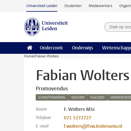
Ga naar hoofdinhoud
Universiteit Leiden
Studenten
Medewerkers
Organi
Zoek op on
Zoekterm
Onderzoek
Onderwijs
Wetenschapp
Home
Fabian Wolters
Fabian Wolters
Promovendus
CONDITIONERING
NOCEBO
PLACEBO
VERMOEIDHE
F. Wolters MSc
Naam
071 5272727
Telefoon
f.wolters@fsw.leidenuniv.nl
E-mail