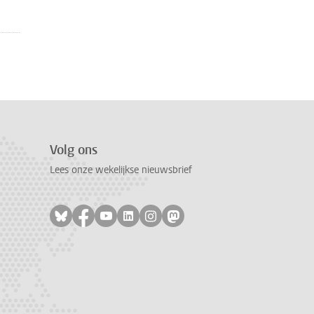
Volg ons
Lees onze wekelijkse nieuwsbrief
Volg ons op bluesky
Volg ons op facebook
Volg ons op youtube
Volg ons op linkedin
Volg ons op instagram
Volg ons op mastodon