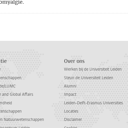
romyalgie.
tie
Over ons
e
Werken bij de Universiteit Leiden
tenschappen
Steun de Universiteit Leiden
de/LUMC
Alumni
and Global Affairs
Impact
erdheid
Leiden-Delft-Erasmus Universities
tenschappen
Locaties
en Natuurwetenschappen
Disclaimer