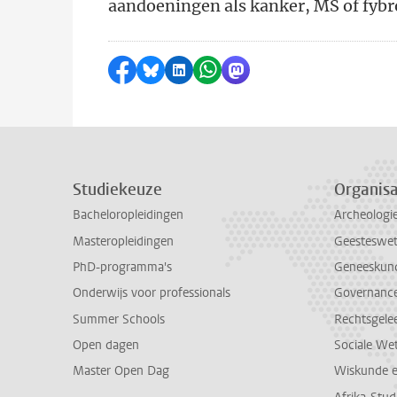
aandoeningen als kanker, MS of fyb
Delen op Facebook
Delen via Bluesky
Delen op LinkedIn
Delen via WhatsApp
Delen via Mastodon
Studiekeuze
Organisa
Bacheloropleidingen
Archeologi
Masteropleidingen
Geesteswe
PhD-programma's
Geneeskun
Onderwijs voor professionals
Governance 
Summer Schools
Rechtsgele
Open dagen
Sociale We
Master Open Dag
Wiskunde 