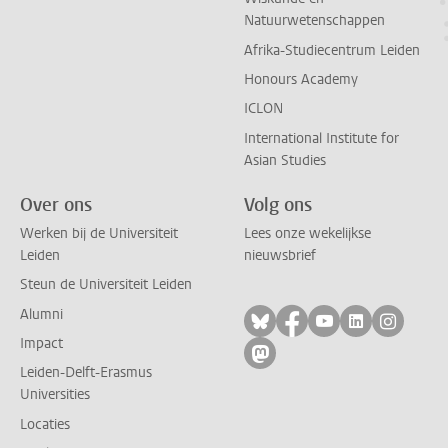
Natuurwetenschappen
Afrika-Studiecentrum Leiden
Honours Academy
ICLON
International Institute for
Asian Studies
Over ons
Volg ons
Werken bij de Universiteit
Lees onze wekelijkse
Leiden
nieuwsbrief
Steun de Universiteit Leiden
Alumni
Volg ons op bluesky
Volg ons op facebo
Volg ons op yo
Volg ons op
Volg on
Impact
Volg ons op mastodon
Leiden-Delft-Erasmus
Universities
Locaties