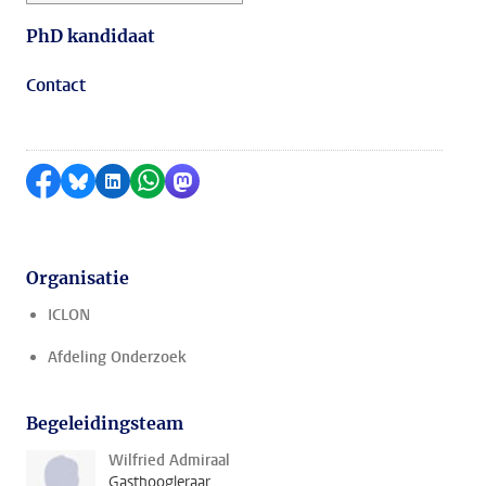
PhD kandidaat
Contact
Delen op Facebook
Delen via Bluesky
Delen op LinkedIn
Delen via WhatsApp
Delen via Mastodon
Organisatie
ICLON
Afdeling Onderzoek
Begeleidingsteam
Wilfried Admiraal
Gasthoogleraar