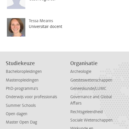
Tessa Mearns
Universitair docent
Studiekeuze
Organisatie
Bacheloropleidingen
Archeologie
Masteropleidingen
Geesteswetenschappen
PhD-programma's
Geneeskunde/LUMC
Onderwijs voor professionals
Governance and Global
Affairs
Summer Schools
Rechtsgeleerdheid
Open dagen
Sociale Wetenschappen
Master Open Dag
Wiskunde en