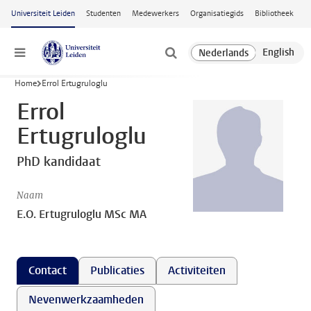
Ga naar hoofdinhoud
Universiteit Leiden
Studenten
Medewerkers
Organisatiegids
Bibliotheek
Menu
Home
Errol Ertugruloglu
Errol
Ertugruloglu
PhD kandidaat
Naam
E.O. Ertugruloglu MSc MA
Contact
Publicaties
Activiteiten
Nevenwerkzaamheden