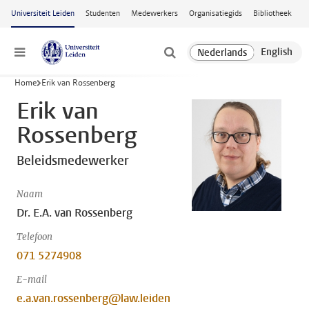
Ga naar hoofdinhoud
Universiteit Leiden
Studenten
Medewerkers
Organisatiegids
Bibliotheek
Menu
Home
Erik van Rossenberg
Erik van
Rossenberg
Beleidsmedewerker
Naam
Dr. E.A. van Rossenberg
Telefoon
071 5274908
E-mail
e.a.van.rossenberg@law.leiden