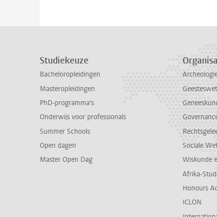
Studiekeuze
Organisa
Bacheloropleidingen
Archeologi
Masteropleidingen
Geesteswe
PhD-programma's
Geneeskun
Onderwijs voor professionals
Governance 
Summer Schools
Rechtsgele
Open dagen
Sociale We
Master Open Dag
Wiskunde 
Afrika-Stu
Honours A
ICLON
Internationa