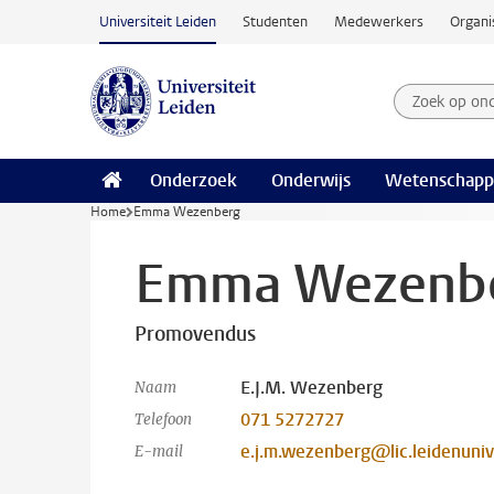
Ga naar hoofdinhoud
Universiteit Leiden
Studenten
Medewerkers
Organi
Zoek op on
Zoekterm
Onderzoek
Onderwijs
Wetenschapp
Home
Emma Wezenberg
Emma Wezenb
Promovendus
E.J.M. Wezenberg
Naam
071 5272727
Telefoon
e.j.m.wezenberg@lic.leidenuniv
E-mail