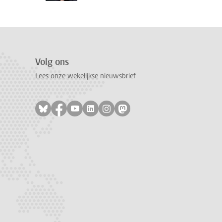
Volg ons
Lees onze wekelijkse nieuwsbrief
Volg ons op bluesky
Volg ons op facebook
Volg ons op youtube
Volg ons op linkedin
Volg ons op instagram
Volg ons op mastodon