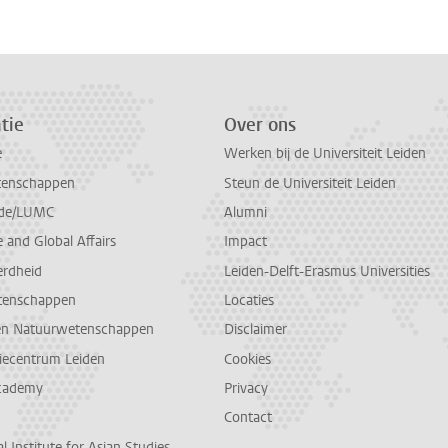
tie
Over ons
e
Werken bij de Universiteit Leiden
tenschappen
Steun de Universiteit Leiden
de/LUMC
Alumni
and Global Affairs
Impact
erdheid
Leiden-Delft-Erasmus Universities
tenschappen
Locaties
en Natuurwetenschappen
Disclaimer
diecentrum Leiden
Cookies
cademy
Privacy
Contact
l Institute for Asian Studies