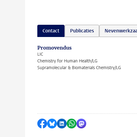
Contact
Publicaties
Nevenwerkza
Promovendus
LIC
Chemistry for Human Health/LG
Supramolecular & Biomaterials Chemistry/LG
Delen op Facebook
Delen via Bluesky
Delen op LinkedIn
Delen via WhatsApp
Delen via Mastodon