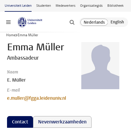
Ga naar hoofdinhoud
Universiteit Leiden
Studenten
Medewerkers
Organisatiegids
Bibliotheek
Menu
Home
Emma Müller
Emma Müller
Ambassadeur
Naam
E. Müller
E-mail
e.muller@fgga.leidenuniv.nl
Contact
Nevenwerkzaamheden