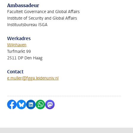
Ambassadeur
Faculteit Governance and Global Affairs
Institute of Security and Global Affairs
Instituutsbureau ISGA
Werkadres
Wijnhaven
Turfmarkt 99
2511 DP Den Haag
Contact
e.muller@fgga.leidenuniv.nl
Delen op Facebook
Delen via Bluesky
Delen op LinkedIn
Delen via WhatsApp
Delen via Mastodon