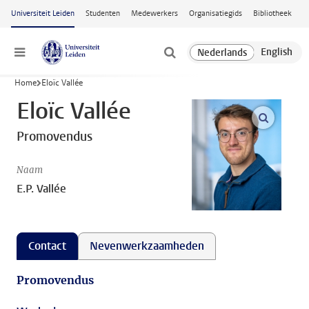
Ga naar hoofdinhoud
Universiteit Leiden
Studenten
Medewerkers
Organisatiegids
Bibliotheek
Menu
Home
Eloïc Vallée
Eloïc Vallée
open m
Promovendus
Naam
E.P. Vallée
Contact
Nevenwerkzaamheden
Promovendus