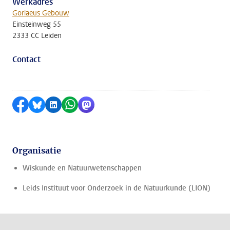
Werkadres
Gorlaeus Gebouw
Einsteinweg 55
2333 CC Leiden
Contact
Delen op Facebook
Delen via Bluesky
Delen op LinkedIn
Delen via WhatsApp
Delen via Mastodon
Organisatie
Wiskunde en Natuurwetenschappen
Leids Instituut voor Onderzoek in de Natuurkunde (LION)