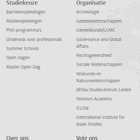
Studiekeuze
Organisatie
Bacheloropleidingen
Archeologie
Masteropleidingen
Geesteswetenschappen
PhD-programma's
Geneeskunde/LUMC
Onderwijs voor professionals
Governance and Global
Affairs
Summer Schools
Rechtsgeleerdheid
Open dagen
Sociale Wetenschappen
Master Open Dag
Wiskunde en
Natuurwetenschappen
Afrika-Studiecentrum Leiden
Honours Academy
ICLON
International Institute for
Asian Studies
Over ons
Volg ons