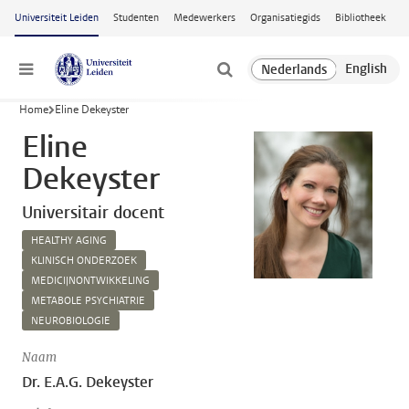
Ga naar hoofdinhoud
Universiteit Leiden
Studenten
Medewerkers
Organisatiegids
Bibliotheek
Menu
Home
Eline Dekeyster
Eline
Dekeyster
Universitair docent
HEALTHY AGING
KLINISCH ONDERZOEK
MEDICIJNONTWIKKELING
METABOLE PSYCHIATRIE
NEUROBIOLOGIE
Naam
Dr. E.A.G. Dekeyster