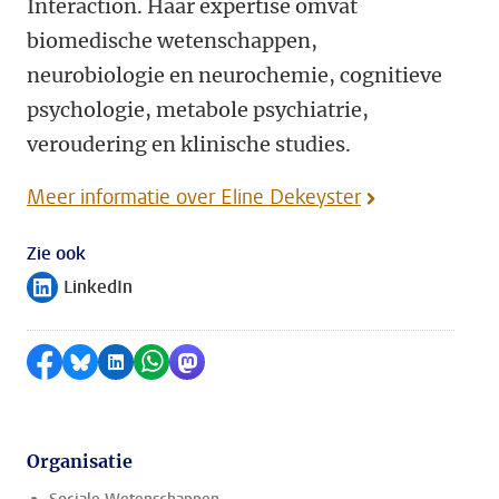
Interaction. Haar expertise omvat
biomedische wetenschappen,
neurobiologie en neurochemie, cognitieve
psychologie, metabole psychiatrie,
veroudering en klinische studies.
Meer informatie over Eline Dekeyster
Zie ook
LinkedIn
Volg ons op
Delen op Facebook
Delen via Bluesky
Delen op LinkedIn
Delen via WhatsApp
Delen via Mastodon
Organisatie