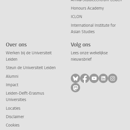
Honours Academy
ICLON
International Institute for
Asian Studies
Over ons
Volg ons
Werken bij de Universiteit
Lees onze wekelijkse
Leiden
nieuwsbrief
Steun de Universiteit Leiden
Alumni
Volg ons op bluesky
Volg ons op facebo
Volg ons op yo
Volg ons op
Volg on
Impact
Volg ons op mastodon
Leiden-Delft-Erasmus
Universities
Locaties
Disclaimer
Cookies