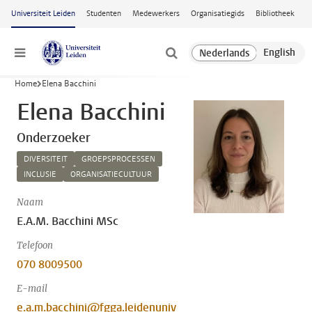
Ga naar hoofdinhoud
Universiteit Leiden
Studenten
Medewerkers
Organisatiegids
Bibliotheek
Menu
Home
Elena Bacchini
Elena Bacchini
Onderzoeker
DIVERSITEIT
GROEPSPROCESSEN
INCLUSIE
ORGANISATIECULTUUR
Naam
E.A.M. Bacchini MSc
Telefoon
070 8009500
E-mail
e.a.m.bacchini@fgga.leidenuniv