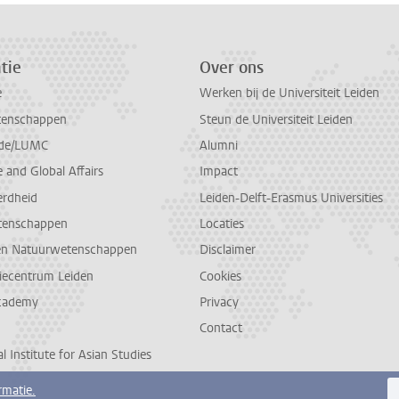
tie
Over ons
e
Werken bij de Universiteit Leiden
tenschappen
Steun de Universiteit Leiden
de/LUMC
Alumni
and Global Affairs
Impact
erdheid
Leiden-Delft-Erasmus Universities
tenschappen
Locaties
en Natuurwetenschappen
Disclaimer
diecentrum Leiden
Cookies
cademy
Privacy
Contact
l Institute for Asian Studies
rmatie.