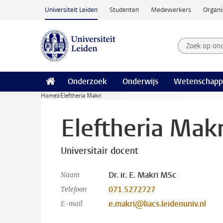
Ga naar hoofdinhoud
Universiteit Leiden
Studenten
Medewerkers
Organi
Zoek op on
Zoekterm
Onderzoek
Onderwijs
Wetenschapp
Home
Eleftheria Makri
Eleftheria Makr
Universitair docent
Dr. ir. E. Makri MSc
Naam
071 5272727
Telefoon
e.makri@liacs.leidenuniv.nl
E-mail