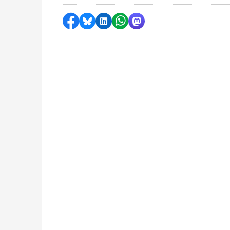
Delen op Facebook
Delen via Bluesky
Delen op LinkedIn
Delen via WhatsApp
Delen via Mastodon