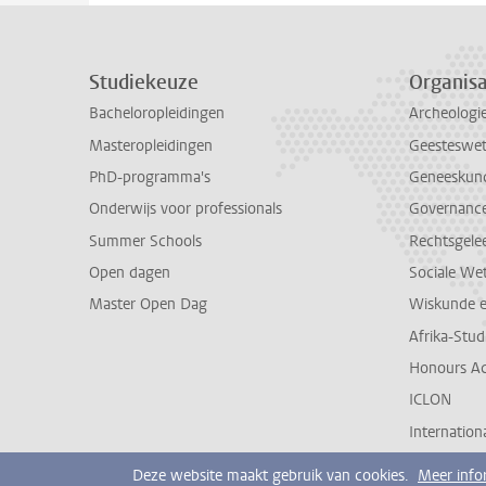
Studiekeuze
Organisa
Bacheloropleidingen
Archeologi
Masteropleidingen
Geesteswe
PhD-programma's
Geneeskun
Onderwijs voor professionals
Governance 
Summer Schools
Rechtsgele
Open dagen
Sociale We
Master Open Dag
Wiskunde 
Afrika-Stu
Honours A
ICLON
Internationa
Deze website maakt gebruik van cookies.
Meer info