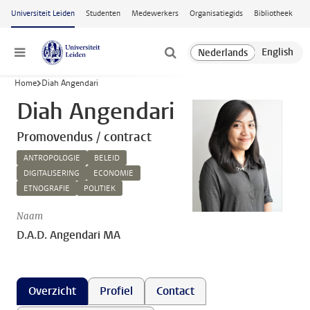
Ga naar hoofdinhoud
Universiteit Leiden
Studenten
Medewerkers
Organisatiegids
Bibliotheek
Menu
Home
Diah Angendari
Diah Angendari
Promovendus / contract
ANTROPOLOGIE
BELEID
DIGITALISERING
ECONOMIE
ETNOGRAFIE
POLITIEK
Naam
D.A.D. Angendari MA
Overzicht
Profiel
Contact