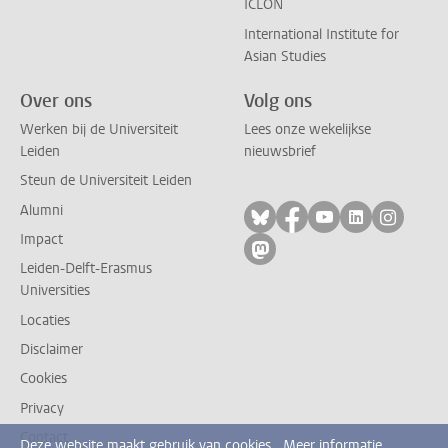
ICLON
International Institute for
Asian Studies
Over ons
Volg ons
Werken bij de Universiteit
Lees onze wekelijkse
Leiden
nieuwsbrief
Steun de Universiteit Leiden
Alumni
Volg ons op bluesky
Volg ons op facebo
Volg ons op yo
Volg ons op
Volg on
Impact
Volg ons op mastodon
Leiden-Delft-Erasmus
Universities
Locaties
Disclaimer
Cookies
Privacy
Contact
Deze website maakt gebruik van cookies.
Meer informatie.