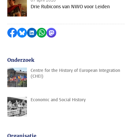
07 april 2010
Drie Rubicons van NWO voor Leiden
Delen op Facebook
Delen via Bluesky
Delen op LinkedIn
Delen via WhatsApp
Delen via Mastodon
Onderzoek
Centre for the History of European Integration
(CHEI)
Economic and Social History
Organisatie