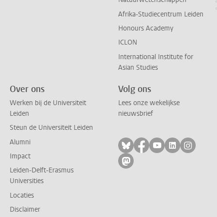
Afrika-Studiecentrum Leiden
Honours Academy
ICLON
International Institute for
Asian Studies
Over ons
Volg ons
Werken bij de Universiteit
Lees onze wekelijkse
Leiden
nieuwsbrief
Steun de Universiteit Leiden
Alumni
Volg ons op bluesky
Volg ons op facebo
Volg ons op yo
Volg ons op
Volg on
Impact
Volg ons op mastodon
Leiden-Delft-Erasmus
Universities
Locaties
Disclaimer