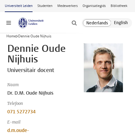
Ga naar hoofdinhoud
Universiteit Leiden
Studenten
Medewerkers
Organisatiegids
Bibliotheek
Menu
Home
Dennie Oude Nijhuis
Dennie Oude
Nijhuis
Universitair docent
Naam
Dr. D.M. Oude Nijhuis
Telefoon
071 5272734
E-mail
d.m.oude-