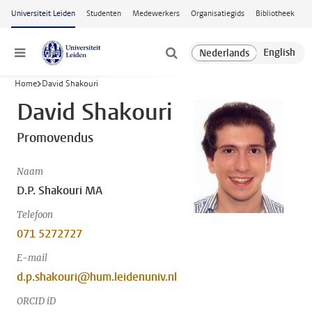
Ga naar hoofdinhoud
Universiteit Leiden
Studenten
Medewerkers
Organisatiegids
Bibliotheek
Menu
Home
David Shakouri
David Shakouri
Promovendus
Naam
D.P. Shakouri MA
Telefoon
071 5272727
E-mail
d.p.shakouri@hum.leidenuniv.nl
ORCID iD