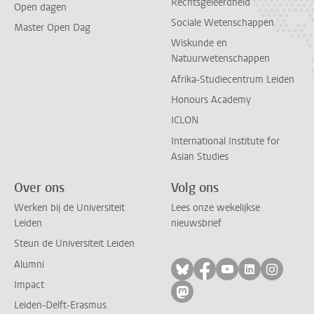
Rechtsgeleerdheid
Open dagen
Sociale Wetenschappen
Master Open Dag
Wiskunde en
Natuurwetenschappen
Afrika-Studiecentrum Leiden
Honours Academy
ICLON
International Institute for
Asian Studies
Over ons
Volg ons
Werken bij de Universiteit
Lees onze wekelijkse
Leiden
nieuwsbrief
Steun de Universiteit Leiden
Alumni
Volg ons op bluesky
Volg ons op facebo
Volg ons op yo
Volg ons op
Volg on
Impact
Volg ons op mastodon
Leiden-Delft-Erasmus