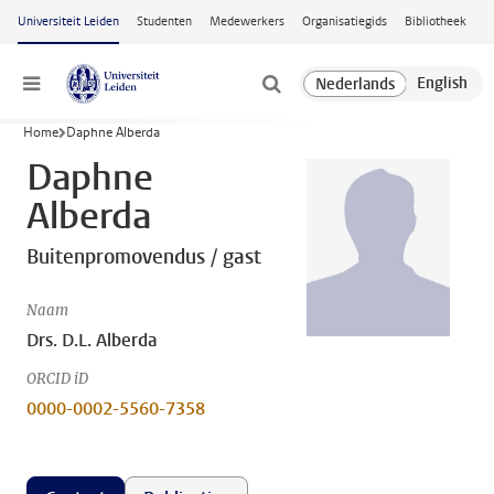
Ga naar hoofdinhoud
Universiteit Leiden
Studenten
Medewerkers
Organisatiegids
Bibliotheek
Menu
Home
Daphne Alberda
Daphne
Alberda
Buitenpromovendus / gast
Naam
Drs. D.L. Alberda
ORCID iD
0000-0002-5560-7358