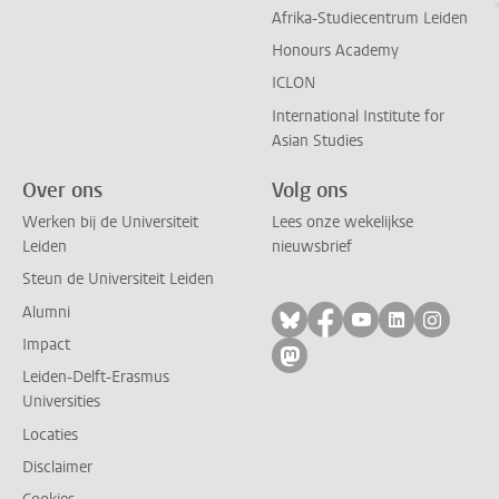
Afrika-Studiecentrum Leiden
Honours Academy
ICLON
International Institute for
Asian Studies
Over ons
Volg ons
Werken bij de Universiteit
Lees onze wekelijkse
Leiden
nieuwsbrief
Steun de Universiteit Leiden
Alumni
Volg ons op bluesky
Volg ons op facebo
Volg ons op yo
Volg ons op
Volg on
Impact
Volg ons op mastodon
Leiden-Delft-Erasmus
Universities
Locaties
Disclaimer