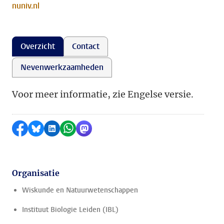
nuniv.nl
Overzicht
Contact
Nevenwerkzaamheden
Voor meer informatie, zie Engelse versie.
Delen op Facebook
Delen via Bluesky
Delen op LinkedIn
Delen via WhatsApp
Delen via Mastodon
Organisatie
Wiskunde en Natuurwetenschappen
Instituut Biologie Leiden (IBL)