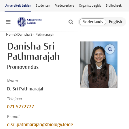
Ga naar hoofdinhoud
Universiteit Leiden
Studenten
Medewerkers
Organisatiegids
Bibliotheek
Menu
Home
Danisha Sri Pathmarajah
Danisha Sri
open m
Pathmarajah
Promovendus
Naam
D. Sri Pathmarajah
Telefoon
071 5272727
E-mail
d.sri.pathmarajah@biology.leide