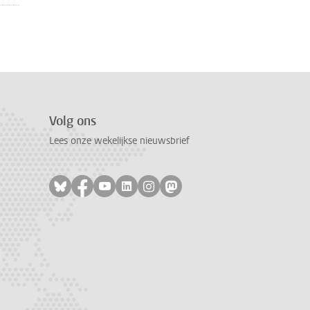
Volg ons
Lees onze wekelijkse nieuwsbrief
Volg ons op bluesky
Volg ons op facebook
Volg ons op youtube
Volg ons op linkedin
Volg ons op instagram
Volg ons op mastodon