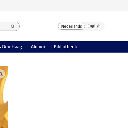
 Den Haag
Alumni
Bibliotheek
open modal