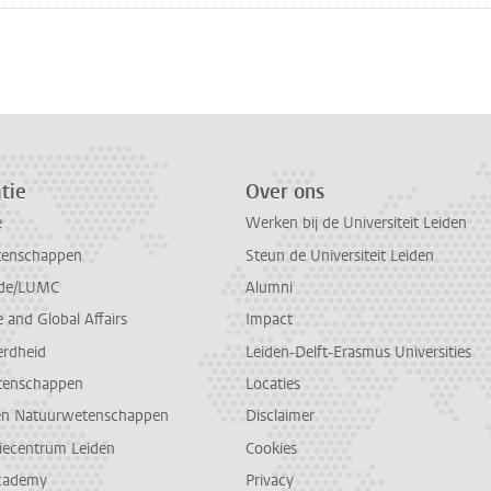
tie
Over ons
e
Werken bij de Universiteit Leiden
tenschappen
Steun de Universiteit Leiden
de/LUMC
Alumni
and Global Affairs
Impact
erdheid
Leiden-Delft-Erasmus Universities
tenschappen
Locaties
en Natuurwetenschappen
Disclaimer
diecentrum Leiden
Cookies
cademy
Privacy