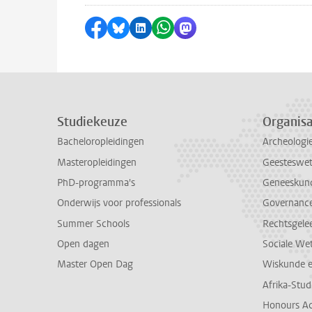
Delen op Facebook
Delen via Bluesky
Delen op LinkedIn
Delen via WhatsApp
Delen via Mastodon
Studiekeuze
Organisa
Bacheloropleidingen
Archeologi
Masteropleidingen
Geesteswe
PhD-programma's
Geneeskun
Onderwijs voor professionals
Governance 
Summer Schools
Rechtsgele
Open dagen
Sociale We
Master Open Dag
Wiskunde 
Afrika-Stu
Honours A