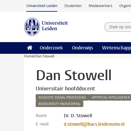
Ga naar hoofdinhoud
Universiteit Leiden
Studenten
Medewerkers
Organi
Zoek op on
Zoekterm
Onderzoek
Onderwijs
Wetenschapp
Home
Dan Stowell
Dan Stowell
Universitair hoofddocent
ACOUSTIC SIGNAL PROCESSING
ARTIFICIAL INTELLIGENCE
BIODIVERSITY MONITORING
Dr. D. Stowell
Naam
d.stowell@liacs.leidenuniv.nl
E-mail