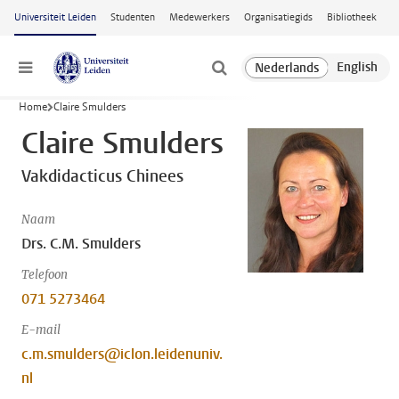
Ga naar hoofdinhoud
Universiteit Leiden
Studenten
Medewerkers
Organisatiegids
Bibliotheek
Menu
Home
Claire Smulders
Claire Smulders
Vakdidacticus Chinees
Naam
Drs. C.M. Smulders
Telefoon
071 5273464
E-mail
c.m.smulders@iclon.leidenuniv.
nl