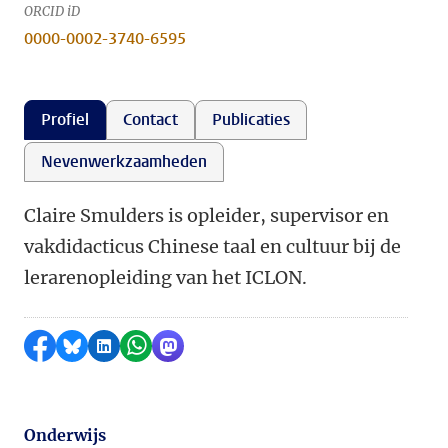
ORCID iD
0000-0002-3740-6595
Profiel
Contact
Publicaties
Nevenwerkzaamheden
Claire Smulders is opleider, supervisor en
vakdidacticus Chinese taal en cultuur bij de
lerarenopleiding van het ICLON.
Delen op Facebook
Delen via Bluesky
Delen op LinkedIn
Delen via WhatsApp
Delen via Mastodon
Onderwijs