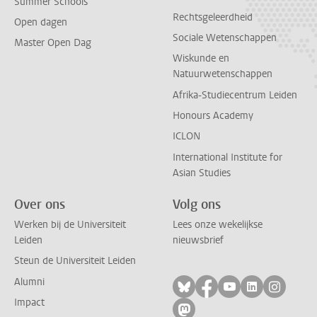
Summer Schools
Rechtsgeleerdheid
Open dagen
Sociale Wetenschappen
Master Open Dag
Wiskunde en
Natuurwetenschappen
Afrika-Studiecentrum Leiden
Honours Academy
ICLON
International Institute for
Asian Studies
Over ons
Volg ons
Werken bij de Universiteit
Lees onze wekelijkse
Leiden
nieuwsbrief
Steun de Universiteit Leiden
Alumni
Volg ons op bluesky
Volg ons op facebo
Volg ons op yo
Volg ons op
Volg on
Impact
Volg ons op mastodon