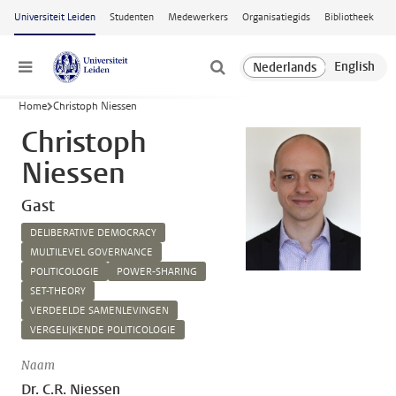
Ga naar hoofdinhoud
Universiteit Leiden
Studenten
Medewerkers
Organisatiegids
Bibliotheek
Menu
Home
Christoph Niessen
Christoph
Niessen
Gast
DELIBERATIVE DEMOCRACY
MULTILEVEL GOVERNANCE
POLITICOLOGIE
POWER-SHARING
SET-THEORY
VERDEELDE SAMENLEVINGEN
VERGELIJKENDE POLITICOLOGIE
Naam
Dr. C.R. Niessen