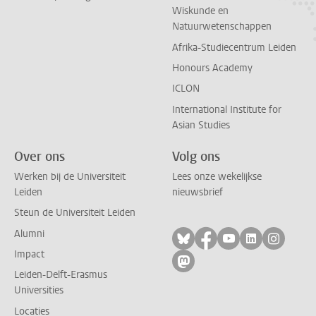
Wiskunde en
Natuurwetenschappen
Afrika-Studiecentrum Leiden
Honours Academy
ICLON
International Institute for
Asian Studies
Over ons
Volg ons
Werken bij de Universiteit
Lees onze wekelijkse
Leiden
nieuwsbrief
Steun de Universiteit Leiden
Alumni
Volg ons op bluesky
Volg ons op facebo
Volg ons op yo
Volg ons op
Volg on
Impact
Volg ons op mastodon
Leiden-Delft-Erasmus
Universities
Locaties