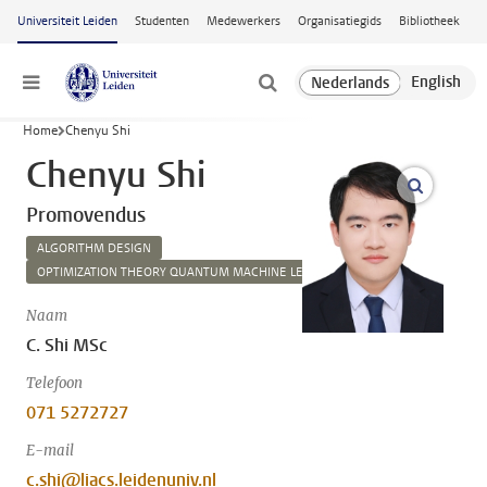
Ga naar hoofdinhoud
Universiteit Leiden
Studenten
Medewerkers
Organisatiegids
Bibliotheek
Menu
Home
Chenyu Shi
Chenyu Shi
open m
Promovendus
ALGORITHM DESIGN
OPTIMIZATION THEORY QUANTUM MACHINE LEARNING
Naam
C. Shi MSc
Telefoon
071 5272727
E-mail
c.shi@liacs.leidenuniv.nl