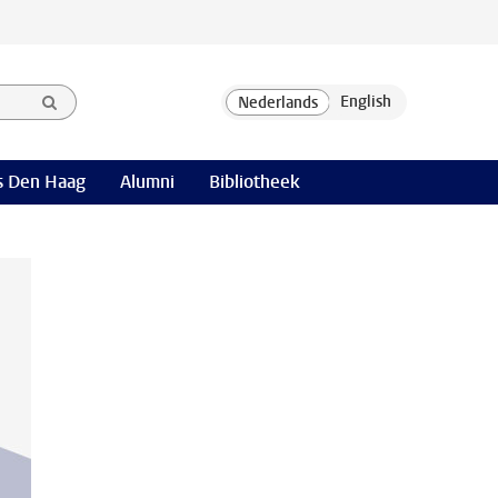
 Den Haag
Alumni
Bibliotheek