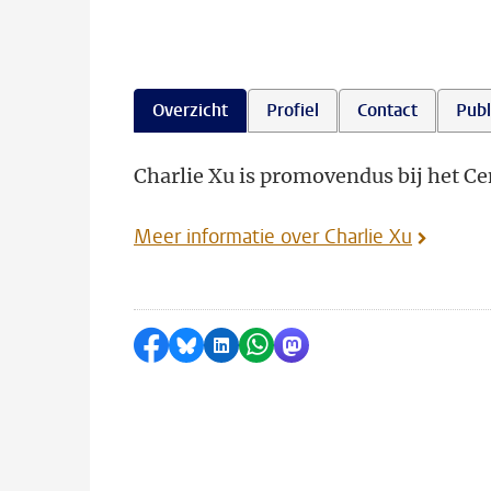
Overzicht
Profiel
Contact
Publ
Charlie Xu is promovendus bij het Cen
Meer informatie over Charlie Xu
Delen op Facebook
Delen via Bluesky
Delen op LinkedIn
Delen via WhatsApp
Delen via Mastodon