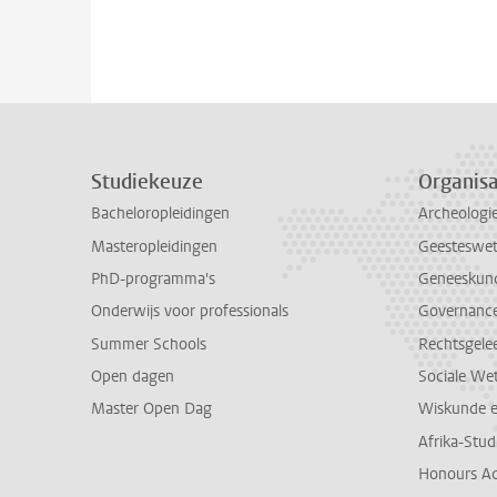
Studiekeuze
Organisa
Bacheloropleidingen
Archeologi
Masteropleidingen
Geesteswe
PhD-programma's
Geneeskun
Onderwijs voor professionals
Governance 
Summer Schools
Rechtsgele
Open dagen
Sociale We
Master Open Dag
Wiskunde 
Afrika-Stu
Honours A