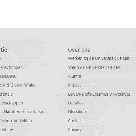
tie
Over ons
e
Werken bij de Universiteit Leiden
tenschappen
Steun de Universiteit Leiden
de/LUMC
Alumni
and Global Affairs
Impact
erdheid
Leiden-Delft-Erasmus Universities
tenschappen
Locaties
en Natuurwetenschappen
Disclaimer
diecentrum Leiden
Cookies
cademy
Privacy