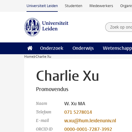
Ga naar hoofdinhoud
Universiteit Leiden
Studenten
Medewerkers
Organi
Zoek op on
Zoekterm
Onderzoek
Onderwijs
Wetenschapp
Home
Charlie Xu
Charlie Xu
Promovendus
W. Xu MA
Naam
071 5278014
Telefoon
w.xu@hum.leidenuniv.nl
E-mail
0000-0001-7287-3992
ORCID iD