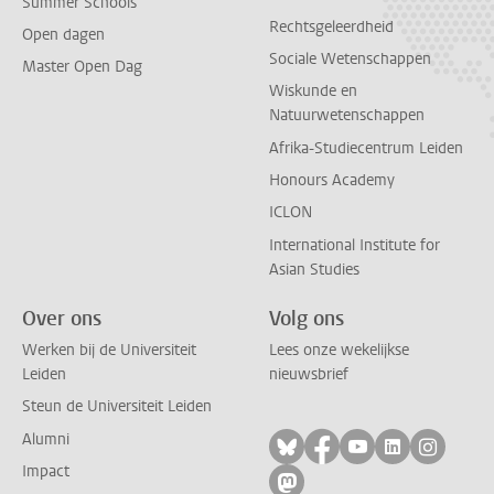
Summer Schools
Rechtsgeleerdheid
Open dagen
Sociale Wetenschappen
Master Open Dag
Wiskunde en
Natuurwetenschappen
Afrika-Studiecentrum Leiden
Honours Academy
ICLON
International Institute for
Asian Studies
Over ons
Volg ons
Werken bij de Universiteit
Lees onze wekelijkse
Leiden
nieuwsbrief
Steun de Universiteit Leiden
Alumni
Volg ons op bluesky
Volg ons op facebo
Volg ons op yo
Volg ons op
Volg on
Impact
Volg ons op mastodon