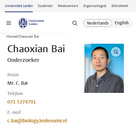
Ga naar hoofdinhoud
Universiteit Leiden
Studenten
Medewerkers
Organisatiegids
Bibliotheek
Menu
Home
Chaoxian Bai
Chaoxian Bai
open m
Onderzoeker
Naam
Mr. C. Bai
Telefoon
071 5274791
E-mail
c.bai@biology.leidenuniv.nl