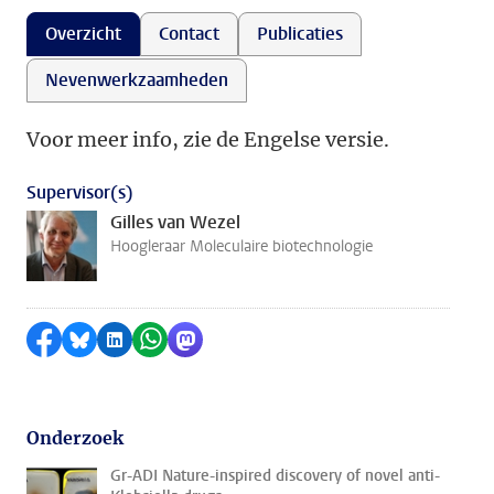
Overzicht
Contact
Publicaties
Nevenwerkzaamheden
Voor meer info, zie de Engelse versie.
Supervisor(s)
Gilles van Wezel
Hoogleraar Moleculaire biotechnologie
Delen op Facebook
Delen via Bluesky
Delen op LinkedIn
Delen via WhatsApp
Delen via Mastodon
Onderzoek
Gr-ADI Nature-inspired discovery of novel anti-