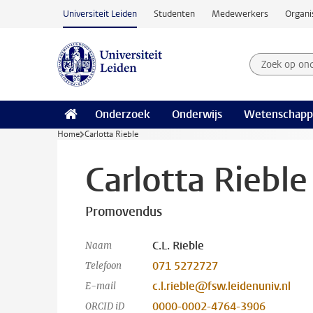
Ga naar hoofdinhoud
Universiteit Leiden
Studenten
Medewerkers
Organi
Zoek op on
Zoekterm
Onderzoek
Onderwijs
Wetenschapp
Home
Carlotta Rieble
Carlotta Rieble
Promovendus
C.L. Rieble
Naam
071 5272727
Telefoon
c.l.rieble@fsw.leidenuniv.nl
E-mail
0000-0002-4764-3906
ORCID iD