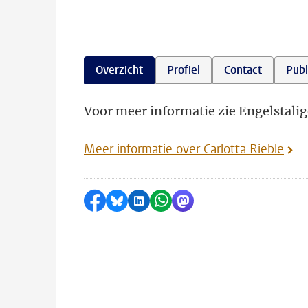
Overzicht
Profiel
Contact
Publ
Voor meer informatie zie Engelstalig
Meer informatie over Carlotta Rieble
Delen op Facebook
Delen via Bluesky
Delen op LinkedIn
Delen via WhatsApp
Delen via Mastodon