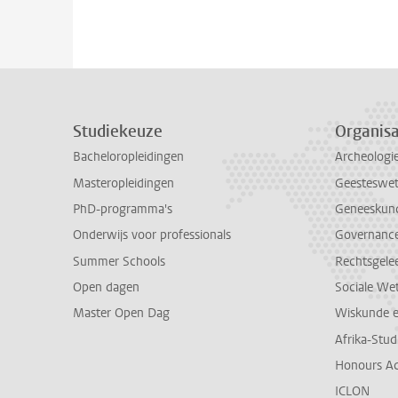
Studiekeuze
Organisa
Bacheloropleidingen
Archeologi
Masteropleidingen
Geesteswe
PhD-programma's
Geneeskun
Onderwijs voor professionals
Governance 
Summer Schools
Rechtsgele
Open dagen
Sociale We
Master Open Dag
Wiskunde 
Afrika-Stu
Honours A
ICLON