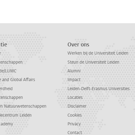
tie
Over ons
e
Werken bij de Universiteit Leiden
tenschappen
Steun de Universiteit Leiden
de/LUMC
Alumni
and Global Affairs
Impact
erdheid
Leiden-Delft-Erasmus Universities
tenschappen
Locaties
en Natuurwetenschappen
Disclaimer
diecentrum Leiden
Cookies
cademy
Privacy
Contact