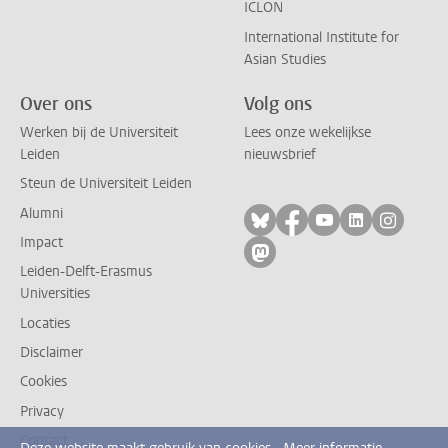
ICLON
International Institute for
Asian Studies
Over ons
Volg ons
Werken bij de Universiteit
Lees onze wekelijkse
Leiden
nieuwsbrief
Steun de Universiteit Leiden
Alumni
Volg ons op bluesky
Volg ons op facebo
Volg ons op yo
Volg ons op
Volg on
Impact
Volg ons op mastodon
Leiden-Delft-Erasmus
Universities
Locaties
Disclaimer
Cookies
Privacy
Contact