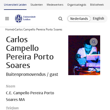
Ga naar hoofdinhoud
Universiteit Leiden
Studenten
Medewerkers
Organisatiegids
Bibliotheek
Menu
Home
Carlos Campello Pereira Porto Soares
Carlos
open m
Campello
Pereira Porto
Soares
Buitenpromovendus / gast
Naam
C.E. Campello Pereira Porto
Soares MA
Telefoon