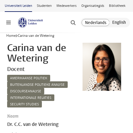
Ga naar hoofdinhoud
Universiteit Leiden
Studenten
Medewerkers
Organisatiegids
Bibliotheek
Menu
Home
Carina van de Wetering
Carina van de
Wetering
Docent
AMERIKAANSE POLITIEK
BUITENLANDSE POLITIEKE ANALYSE
DISCOURSEANALYSE
INTERNATIONALE RELATIES
SECURITY STUDIES
Naam
Dr. C.C. van de Wetering