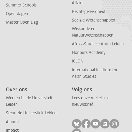
Affairs
Summer Schools
Rechtsgeleerdheid
Open dagen
Sociale Wetenschappen
Master Open Dag
Wiskunde en
Natuurwetenschappen
Afrika-Studiecentrum Leiden
Honours Academy
ICLON
International Institute for
Asian Studies
Over ons
Volg ons
Werken bij de Universiteit
Lees onze wekelijkse
Leiden
nieuwsbrief
Steun de Universiteit Leiden
Alumni
Volg ons op bluesky
Volg ons op facebo
Volg ons op yo
Volg ons op
Volg on
Impact