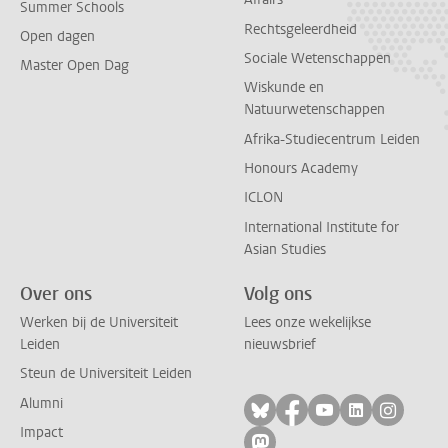
Summer Schools
Rechtsgeleerdheid
Open dagen
Sociale Wetenschappen
Master Open Dag
Wiskunde en
Natuurwetenschappen
Afrika-Studiecentrum Leiden
Honours Academy
ICLON
International Institute for
Asian Studies
Over ons
Volg ons
Werken bij de Universiteit
Lees onze wekelijkse
Leiden
nieuwsbrief
Steun de Universiteit Leiden
Alumni
Volg ons op bluesky
Volg ons op facebo
Volg ons op yo
Volg ons op
Volg on
Impact
Volg ons op mastodon