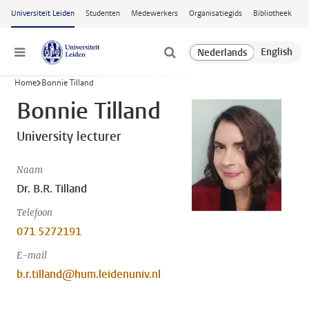
Ga naar hoofdinhoud
Universiteit Leiden
Studenten
Medewerkers
Organisatiegids
Bibliotheek
Menu
Home
Bonnie Tilland
Bonnie Tilland
University lecturer
Naam
Dr. B.R. Tilland
Telefoon
071 5272191
E-mail
b.r.tilland@hum.leidenuniv.nl