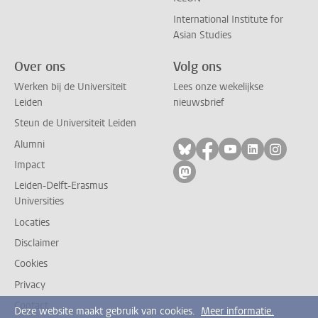
International Institute for
Asian Studies
Over ons
Volg ons
Werken bij de Universiteit
Lees onze wekelijkse
Leiden
nieuwsbrief
Steun de Universiteit Leiden
Alumni
Volg ons op bluesky
Volg ons op facebo
Volg ons op yo
Volg ons op
Volg on
Impact
Volg ons op mastodon
Leiden-Delft-Erasmus
Universities
Locaties
Disclaimer
Cookies
Privacy
Contact
Deze website maakt gebruik van cookies.
Meer informatie.