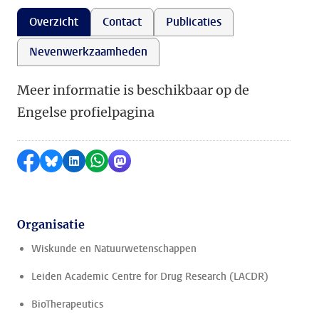
Overzicht
Contact
Publicaties
Nevenwerkzaamheden
Meer informatie is beschikbaar op de
Engelse profielpagina
Delen op Facebook
Delen via Bluesky
Delen op LinkedIn
Delen via WhatsApp
Delen via Mastodon
Organisatie
Wiskunde en Natuurwetenschappen
Leiden Academic Centre for Drug Research (LACDR)
BioTherapeutics