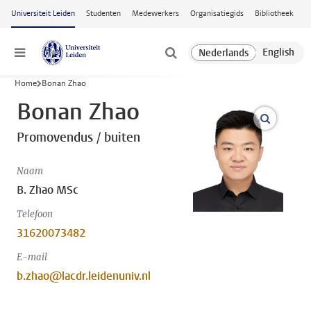
Ga naar hoofdinhoud
Universiteit Leiden
Studenten
Medewerkers
Organisatiegids
Bibliotheek
Menu
Home
Bonan Zhao
Bonan Zhao
open m
Promovendus / buiten
Naam
B. Zhao MSc
Telefoon
31620073482
E-mail
b.zhao@lacdr.leidenuniv.nl