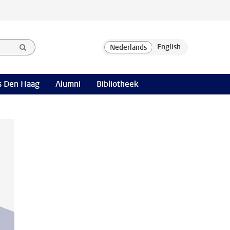
 Den Haag
Alumni
Bibliotheek