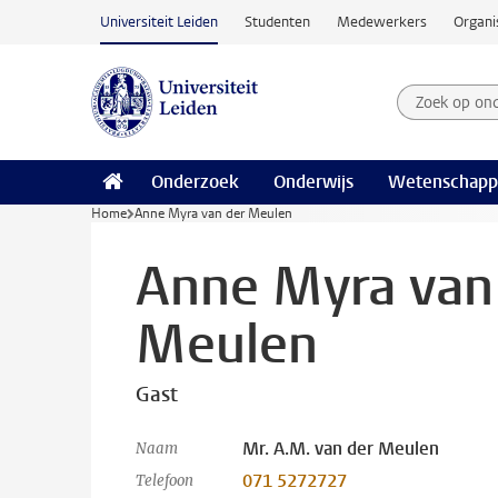
Ga naar hoofdinhoud
Universiteit Leiden
Studenten
Medewerkers
Organi
Zoek op on
Zoekterm
Onderzoek
Onderwijs
Wetenschapp
Home
Anne Myra van der Meulen
Anne Myra van
Meulen
Gast
Mr. A.M. van der Meulen
Naam
071 5272727
Telefoon