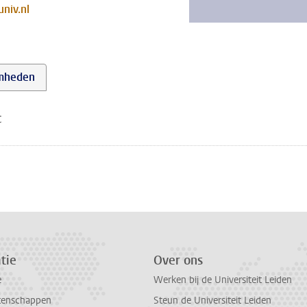
niv.nl
mheden
t
tie
Over ons
e
Werken bij de Universiteit Leiden
tenschappen
Steun de Universiteit Leiden