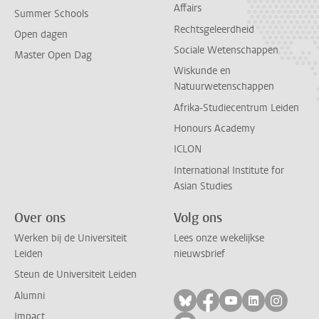
Affairs
Summer Schools
Rechtsgeleerdheid
Open dagen
Sociale Wetenschappen
Master Open Dag
Wiskunde en
Natuurwetenschappen
Afrika-Studiecentrum Leiden
Honours Academy
ICLON
International Institute for
Asian Studies
Over ons
Volg ons
Werken bij de Universiteit
Lees onze wekelijkse
Leiden
nieuwsbrief
Steun de Universiteit Leiden
Alumni
Volg ons op bluesky
Volg ons op facebo
Volg ons op yo
Volg ons op
Volg on
Impact