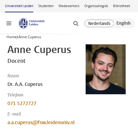
Ga naar hoofdinhoud
Universiteit Leiden
Studenten
Medewerkers
Organisatiegids
Bibliotheek
Menu
Home
Anne Cuperus
Anne Cuperus
Docent
Naam
Dr. A.A. Cuperus
Telefoon
071 5272727
E-mail
a.a.cuperus@fsw.leidenuniv.nl