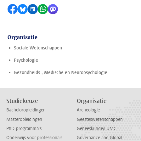
Delen op Facebook
Delen via Bluesky
Delen op LinkedIn
Delen via WhatsApp
Delen via Mastodon
Organisatie
Sociale Wetenschappen
Psychologie
Gezondheids-, Medische en Neuropsychologie
Studiekeuze
Organisatie
Bacheloropleidingen
Archeologie
Masteropleidingen
Geesteswetenschappen
PhD-programma's
Geneeskunde/LUMC
Onderwijs voor professionals
Governance and Global