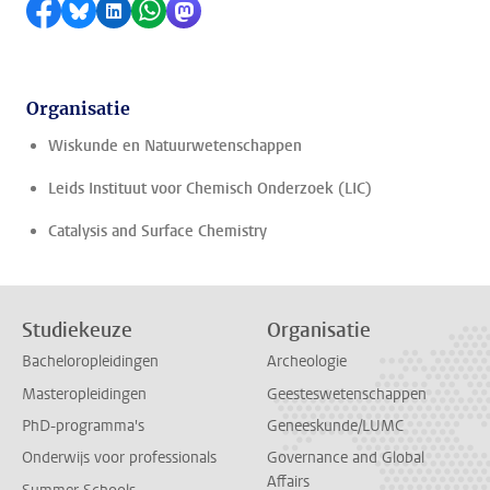
Delen op Facebook
Delen via Bluesky
Delen op LinkedIn
Delen via WhatsApp
Delen via Mastodon
Organisatie
Wiskunde en Natuurwetenschappen
Leids Instituut voor Chemisch Onderzoek (LIC)
Catalysis and Surface Chemistry
Studiekeuze
Organisatie
Bacheloropleidingen
Archeologie
Masteropleidingen
Geesteswetenschappen
PhD-programma's
Geneeskunde/LUMC
Onderwijs voor professionals
Governance and Global
Affairs