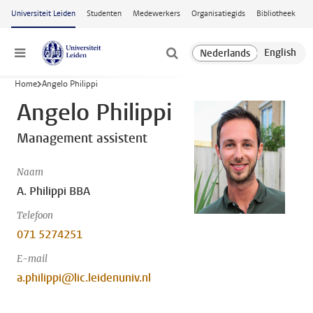
Ga naar hoofdinhoud
Universiteit Leiden
Studenten
Medewerkers
Organisatiegids
Bibliotheek
Menu
Home
Angelo Philippi
Angelo Philippi
Management assistent
Naam
A. Philippi BBA
Telefoon
071 5274251
E-mail
a.philippi@lic.leidenuniv.nl