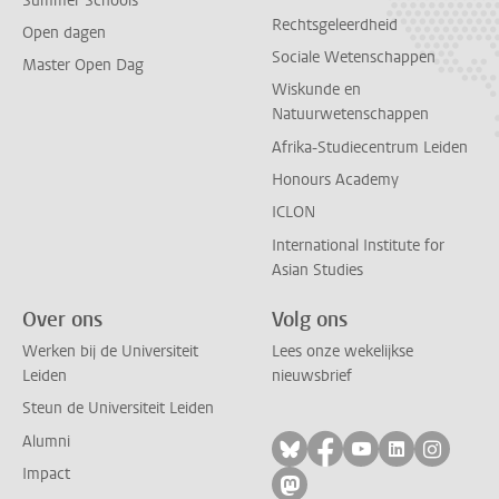
Summer Schools
Rechtsgeleerdheid
Open dagen
Sociale Wetenschappen
Master Open Dag
Wiskunde en
Natuurwetenschappen
Afrika-Studiecentrum Leiden
Honours Academy
ICLON
International Institute for
Asian Studies
Over ons
Volg ons
Werken bij de Universiteit
Lees onze wekelijkse
Leiden
nieuwsbrief
Steun de Universiteit Leiden
Alumni
Volg ons op bluesky
Volg ons op facebo
Volg ons op yo
Volg ons op
Volg on
Impact
Volg ons op mastodon