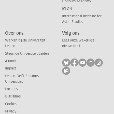
Honours Academy
ICLON
International Institute for
Asian Studies
Over ons
Volg ons
Werken bij de Universiteit
Lees onze wekelijkse
Leiden
nieuwsbrief
Steun de Universiteit Leiden
Alumni
Volg ons op bluesky
Volg ons op facebo
Volg ons op yo
Volg ons op
Volg on
Impact
Volg ons op mastodon
Leiden-Delft-Erasmus
Universities
Locaties
Disclaimer
Cookies
Privacy