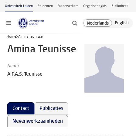
Ga naar hoofdinhoud
Universiteit Leiden
Studenten
Medewerkers
Organisatiegids
Bibliotheek
Menu
Home
Amina Teunisse
Amina Teunisse
Naam
A.F.A.S. Teunisse
Contact
Publicaties
Nevenwerkzaamheden