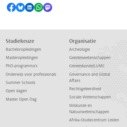
Delen op Facebook
Delen via Bluesky
Delen op LinkedIn
Delen via WhatsApp
Delen via Mastodon
Studiekeuze
Organisatie
Bacheloropleidingen
Archeologie
Masteropleidingen
Geesteswetenschappen
PhD-programma's
Geneeskunde/LUMC
Onderwijs voor professionals
Governance and Global
Affairs
Summer Schools
Rechtsgeleerdheid
Open dagen
Sociale Wetenschappen
Master Open Dag
Wiskunde en
Natuurwetenschappen
Afrika-Studiecentrum Leiden