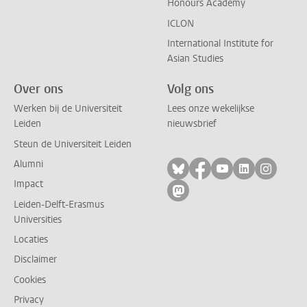
Honours Academy
ICLON
International Institute for
Asian Studies
Over ons
Volg ons
Werken bij de Universiteit
Lees onze wekelijkse
Leiden
nieuwsbrief
Steun de Universiteit Leiden
Alumni
Volg ons op bluesky
Volg ons op facebo
Volg ons op yo
Volg ons op
Volg on
Impact
Volg ons op mastodon
Leiden-Delft-Erasmus
Universities
Locaties
Disclaimer
Cookies
Privacy