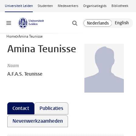
Ga naar hoofdinhoud
Universiteit Leiden
Studenten
Medewerkers
Organisatiegids
Bibliotheek
Menu
Home
Amina Teunisse
Amina Teunisse
Naam
A.F.A.S. Teunisse
Contact
Publicaties
Nevenwerkzaamheden