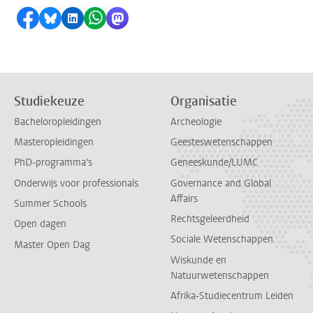
Delen op Facebook
Delen via Bluesky
Delen op LinkedIn
Delen via WhatsApp
Delen via Mastodon
Studiekeuze
Organisatie
Bacheloropleidingen
Archeologie
Masteropleidingen
Geesteswetenschappen
PhD-programma's
Geneeskunde/LUMC
Onderwijs voor professionals
Governance and Global
Affairs
Summer Schools
Rechtsgeleerdheid
Open dagen
Sociale Wetenschappen
Master Open Dag
Wiskunde en
Natuurwetenschappen
Afrika-Studiecentrum Leiden