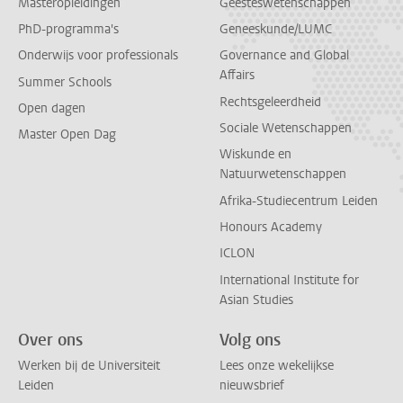
Masteropleidingen
Geesteswetenschappen
PhD-programma's
Geneeskunde/LUMC
Onderwijs voor professionals
Governance and Global
Affairs
Summer Schools
Rechtsgeleerdheid
Open dagen
Sociale Wetenschappen
Master Open Dag
Wiskunde en
Natuurwetenschappen
Afrika-Studiecentrum Leiden
Honours Academy
ICLON
International Institute for
Asian Studies
Over ons
Volg ons
Werken bij de Universiteit
Lees onze wekelijkse
Leiden
nieuwsbrief