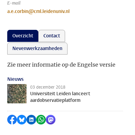
E-mail
a.e.corbin@cml.leidenuniv.nl
Overzicht
Contact
Nevenwerkzaamheden
Zie meer informatie op de Engelse versie
Nieuws
03 december 2018
Universiteit Leiden lanceert
aardobservatieplatform
Delen op Facebook
Delen via Bluesky
Delen op LinkedIn
Delen via WhatsApp
Delen via Mastodon