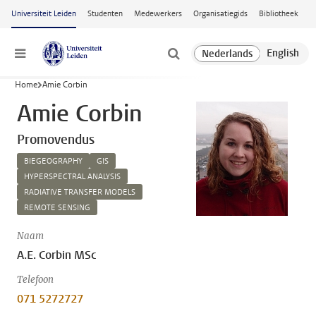
Ga naar hoofdinhoud
Universiteit Leiden
Studenten
Medewerkers
Organisatiegids
Bibliotheek
Menu
Home
Amie Corbin
Amie Corbin
Promovendus
BIEGEOGRAPHY
GIS
HYPERSPECTRAL ANALYSIS
RADIATIVE TRANSFER MODELS
REMOTE SENSING
Naam
A.E. Corbin MSc
Telefoon
071 5272727