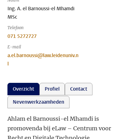
Naam
Ing. A. el Barnoussi-el Mhamdi
MSc
Telefoon
071 5272727
E-mail
a.el.barnoussi@law.leidenuniv.n
l
Overzicht
Profiel
Contact
Nevenwerkzaamheden
Ahlam el Barnoussi-el Mhamdi is
promovenda bij eLaw – Centrum voor
Recht en Digitale Technologie.