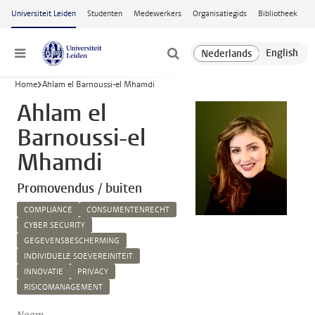
Ga naar hoofdinhoud
Universiteit Leiden
Studenten
Medewerkers
Organisatiegids
Bibliotheek
Menu
Home
Ahlam el Barnoussi-el Mhamdi
Ahlam el
Barnoussi-el
Mhamdi
Promovendus / buiten
COMPLIANCE
CONSUMENTENRECHT
CYBER SECURITY
GEGEVENSBESCHERMING
INDIVIDUELE SOEVEREINITEIT
INNOVATIE
PRIVACY
RISICOMANAGEMENT