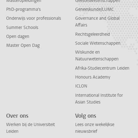
Masteropleidingen
Geesteswetenschappen
PhD-programma's
Geneeskunde/LUMC
Onderwijs voor professionals
Governance and Global
Affairs
Summer Schools
Rechtsgeleerdheid
Open dagen
Sociale Wetenschappen
Master Open Dag
Wiskunde en
Natuurwetenschappen
Afrika-Studiecentrum Leiden
Honours Academy
ICLON
International Institute for
Asian Studies
Over ons
Volg ons
Werken bij de Universiteit
Lees onze wekelijkse
Leiden
nieuwsbrief