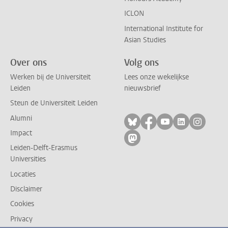
ICLON
International Institute for
Asian Studies
Over ons
Volg ons
Werken bij de Universiteit
Lees onze wekelijkse
Leiden
nieuwsbrief
Steun de Universiteit Leiden
Alumni
Volg ons op bluesky
Volg ons op facebo
Volg ons op yo
Volg ons op
Volg on
Impact
Volg ons op mastodon
Leiden-Delft-Erasmus
Universities
Locaties
Disclaimer
Cookies
Privacy