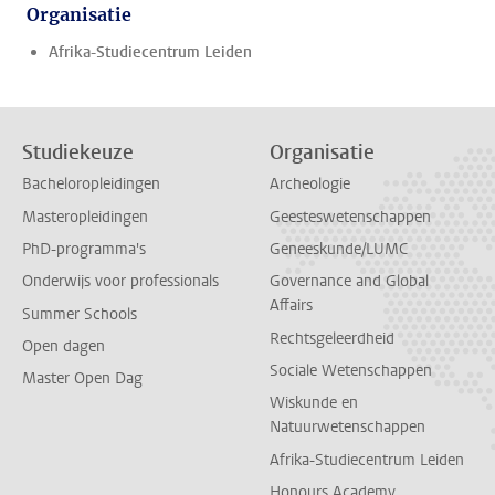
Organisatie
Afrika-Studiecentrum Leiden
Studiekeuze
Organisatie
Bacheloropleidingen
Archeologie
Masteropleidingen
Geesteswetenschappen
PhD-programma's
Geneeskunde/LUMC
Onderwijs voor professionals
Governance and Global
Affairs
Summer Schools
Rechtsgeleerdheid
Open dagen
Sociale Wetenschappen
Master Open Dag
Wiskunde en
Natuurwetenschappen
Afrika-Studiecentrum Leiden
Honours Academy