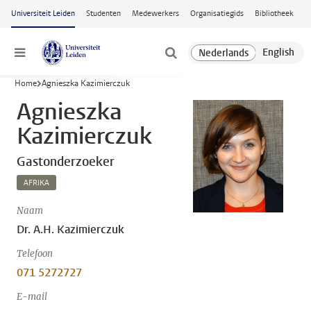
Ga naar hoofdinhoud
Universiteit Leiden
Studenten
Medewerkers
Organisatiegids
Bibliotheek
Menu
Home
Agnieszka Kazimierczuk
Agnieszka
Kazimierczuk
Gastonderzoeker
AFRIKA
Naam
Dr. A.H. Kazimierczuk
Telefoon
071 5272727
E-mail