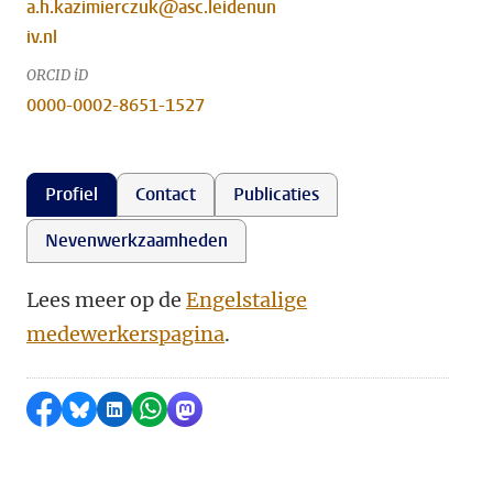
a.h.kazimierczuk@asc.leidenun
iv.nl
ORCID iD
0000-0002-8651-1527
Profiel
Contact
Publicaties
Nevenwerkzaamheden
Lees meer op de
Engelstalige
medewerkerspagina
.
Delen op Facebook
Delen via Bluesky
Delen op LinkedIn
Delen via WhatsApp
Delen via Mastodon