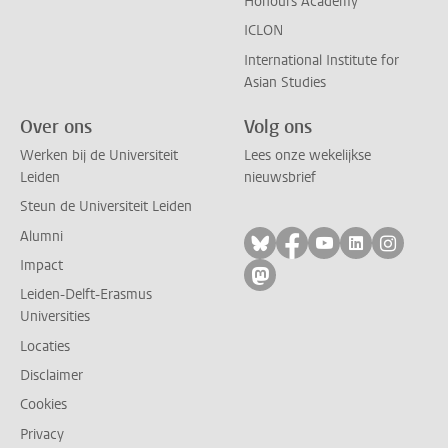
Honours Academy
ICLON
International Institute for
Asian Studies
Over ons
Volg ons
Werken bij de Universiteit
Lees onze wekelijkse
Leiden
nieuwsbrief
Steun de Universiteit Leiden
Alumni
Volg ons op bluesky
Volg ons op facebo
Volg ons op yo
Volg ons op
Volg on
Impact
Volg ons op mastodon
Leiden-Delft-Erasmus
Universities
Locaties
Disclaimer
Cookies
Privacy