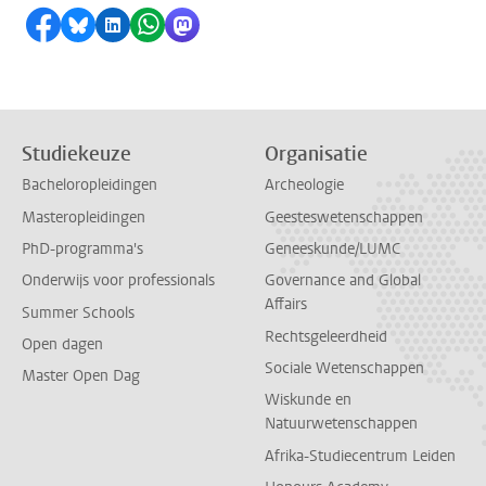
Delen op Facebook
Delen via Bluesky
Delen op LinkedIn
Delen via WhatsApp
Delen via Mastodon
Studiekeuze
Organisatie
Bacheloropleidingen
Archeologie
Masteropleidingen
Geesteswetenschappen
PhD-programma's
Geneeskunde/LUMC
Onderwijs voor professionals
Governance and Global
Affairs
Summer Schools
Rechtsgeleerdheid
Open dagen
Sociale Wetenschappen
Master Open Dag
Wiskunde en
Natuurwetenschappen
Afrika-Studiecentrum Leiden