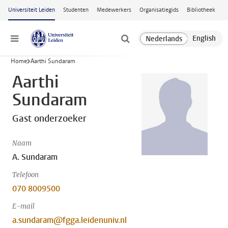
Ga naar hoofdinhoud
Universiteit Leiden
Studenten
Medewerkers
Organisatiegids
Bibliotheek
Menu
Home
Aarthi Sundaram
Aarthi
Sundaram
Gast onderzoeker
Naam
A. Sundaram
Telefoon
070 8009500
E-mail
a.sundaram@fgga.leidenuniv.nl