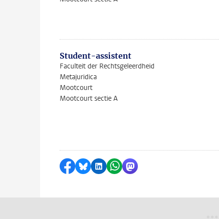
Student-assistent
Faculteit der Rechtsgeleerdheid
Metajuridica
Mootcourt
Mootcourt sectie A
Delen op Facebook
Delen via Bluesky
Delen op LinkedIn
Delen via WhatsApp
Delen via Mastodon