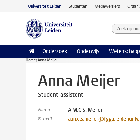
Ga naar hoofdinhoud
Universiteit Leiden
Studenten
Medewerkers
Organi
Zoek op on
Zoekterm
Onderzoek
Onderwijs
Wetenschapp
Home
Anna Meijer
Anna Meijer
Student-assistent
A.M.C.S. Meijer
Naam
a.m.c.s.meijer@fgga.leidenuniv.
E-mail