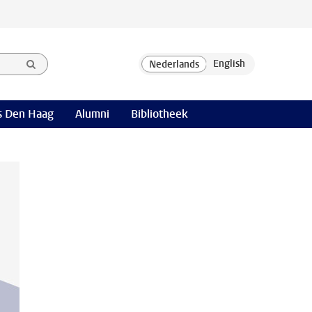
 Den Haag
Alumni
Bibliotheek