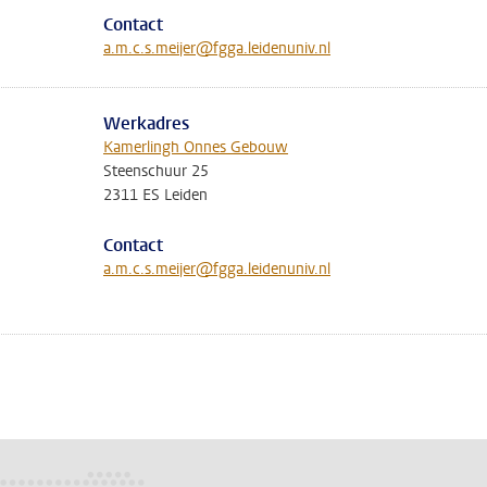
Contact
a.m.c.s.meijer@fgga.leidenuniv.nl
Werkadres
Kamerlingh Onnes Gebouw
Steenschuur 25
2311 ES Leiden
Contact
a.m.c.s.meijer@fgga.leidenuniv.nl