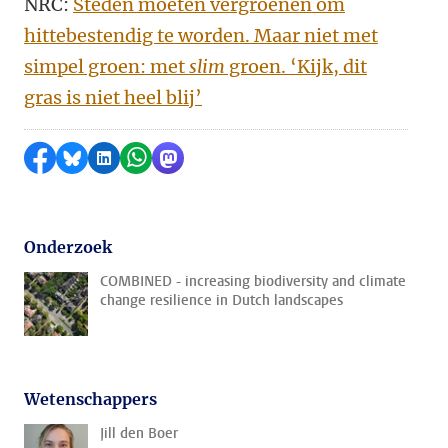
NRC:
Steden moeten vergroenen om
hittebestendig te worden. Maar niet met
simpel groen: met
slim
groen. ‘Kijk, dit
gras is niet heel blij’
Delen op Facebook
Delen via Bluesky
Delen op LinkedIn
Delen via WhatsApp
Delen via Mastodon
Onderzoek
COMBINED - increasing biodiversity and climate
change resilience in Dutch landscapes
Wetenschappers
Jill den Boer