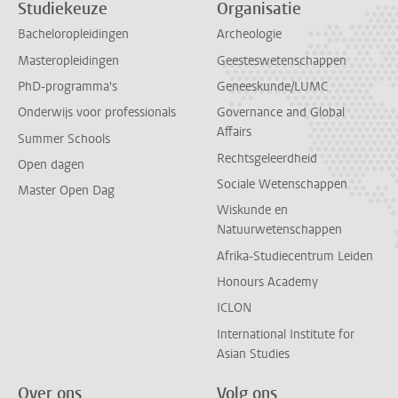
Studiekeuze
Organisatie
Bacheloropleidingen
Archeologie
Masteropleidingen
Geesteswetenschappen
PhD-programma's
Geneeskunde/LUMC
Onderwijs voor professionals
Governance and Global
Affairs
Summer Schools
Rechtsgeleerdheid
Open dagen
Sociale Wetenschappen
Master Open Dag
Wiskunde en
Natuurwetenschappen
Afrika-Studiecentrum Leiden
Honours Academy
ICLON
International Institute for
Asian Studies
Over ons
Volg ons