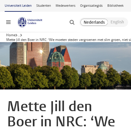
Ga naar hoofdinhoud
Universiteit Leiden
Studenten
Medewerkers
Organisatiegids
Bibliotheek
Menu
Home
...
Mette Jill den Boer in NRC: ‘We moeten steden vergroenen met slim groen, niet s
Mette Jill den
Boer in NRC: ‘We