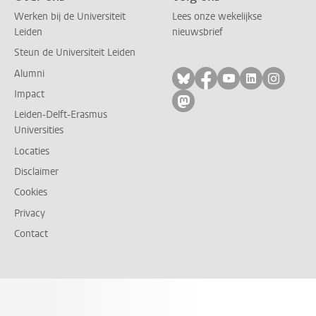
Werken bij de Universiteit
Lees onze wekelijkse
Leiden
nieuwsbrief
Steun de Universiteit Leiden
Alumni
Volg ons op bluesky
Volg ons op facebo
Volg ons op yo
Volg ons op
Volg on
Impact
Volg ons op mastodon
Leiden-Delft-Erasmus
Universities
Locaties
Disclaimer
Cookies
Privacy
Contact