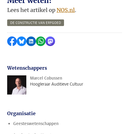
Meer weten?
Lees het artikel op
NOS.nl
.
DE CONSTRUCTIE VAN ERFGOED
Delen op Facebook
Delen via Bluesky
Delen op LinkedIn
Delen via WhatsApp
Delen via Mastodon
Wetenschappers
Marcel Cobussen
Hoogleraar Auditieve Cultuur
Organisatie
Geesteswetenschappen