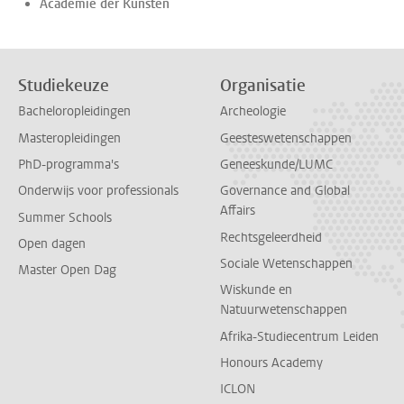
Academie der Kunsten
Studiekeuze
Organisatie
Bacheloropleidingen
Archeologie
Masteropleidingen
Geesteswetenschappen
PhD-programma's
Geneeskunde/LUMC
Onderwijs voor professionals
Governance and Global
Affairs
Summer Schools
Rechtsgeleerdheid
Open dagen
Sociale Wetenschappen
Master Open Dag
Wiskunde en
Natuurwetenschappen
Afrika-Studiecentrum Leiden
Honours Academy
ICLON