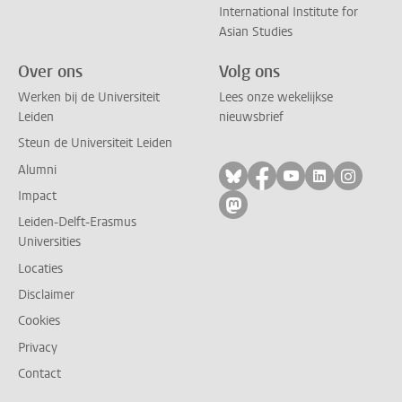
International Institute for
Asian Studies
Over ons
Volg ons
Werken bij de Universiteit
Lees onze wekelijkse
Leiden
nieuwsbrief
Steun de Universiteit Leiden
Alumni
Volg ons op bluesky
Volg ons op facebo
Volg ons op yo
Volg ons op
Volg on
Impact
Volg ons op mastodon
Leiden-Delft-Erasmus
Universities
Locaties
Disclaimer
Cookies
Privacy
Contact