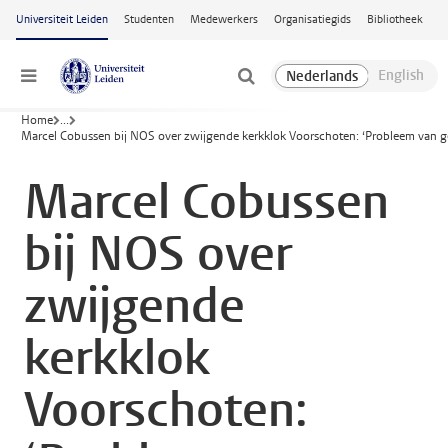
Ga naar hoofdinhoud
Universiteit Leiden
Studenten
Medewerkers
Organisatiegids
Bibliotheek
Menu
Home
...
Marcel Cobussen bij NOS over zwijgende kerkklok Voorschoten: ‘Probleem van gelu
Marcel Cobussen
bij NOS over
zwijgende
kerkklok
Voorschoten: