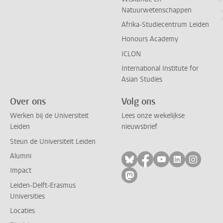
Natuurwetenschappen
Afrika-Studiecentrum Leiden
Honours Academy
ICLON
International Institute for
Asian Studies
Over ons
Volg ons
Werken bij de Universiteit
Lees onze wekelijkse
Leiden
nieuwsbrief
Steun de Universiteit Leiden
Alumni
Volg ons op bluesky
Volg ons op facebo
Volg ons op yo
Volg ons op
Volg on
Impact
Volg ons op mastodon
Leiden-Delft-Erasmus
Universities
Locaties