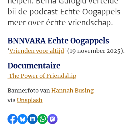
helpen. Berna Güroğlu vertelde
bij de podcast Echte Oogappels
meer over échte vriendschap.
BNNVARA Echte Oogappels
'
Vrienden voor altijd
' (19 november 2025).
Documentaire
The Power of Friendship
Bannerfoto van
Hannah Busing
via
Unsplash
Delen op Facebook
Delen via Bluesky
Delen op LinkedIn
Delen via WhatsApp
Delen via Mastodon