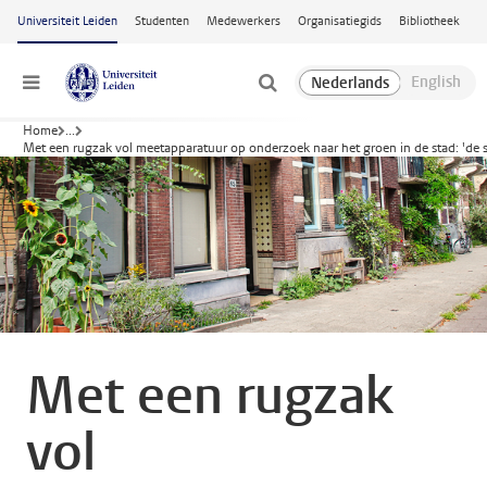
Ga naar hoofdinhoud
Universiteit Leiden
Studenten
Medewerkers
Organisatiegids
Bibliotheek
Menu
Home
...
Met een rugzak vol meetapparatuur op onderzoek naar het groen in de stad: 'de s
Met een rugzak
vol