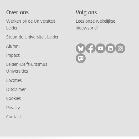
Over ons
Volg ons
Werken bij de Universiteit
Lees onze wekelijkse
Leiden
nieuwsbrief
Steun de Universiteit Leiden
Alumni
Volg ons op bluesky
Volg ons op facebo
Volg ons op yo
Volg ons op
Volg on
Impact
Volg ons op mastodon
Leiden-Delft-Erasmus
Universities
Locaties
Disclaimer
Cookies
Privacy
Contact