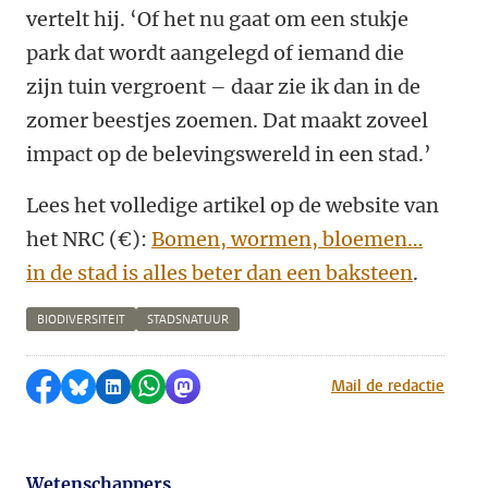
vertelt hij. ‘Of het nu gaat om een stukje
park dat wordt aangelegd of iemand die
zijn tuin vergroent – daar zie ik dan in de
zomer beestjes zoemen. Dat maakt zoveel
impact op de belevingswereld in een stad.’
Lees het volledige artikel op de website van
het NRC (€):
Bomen, wormen, bloemen…
in de stad is alles beter dan een baksteen
.
BIODIVERSITEIT
STADSNATUUR
Delen op Facebook
Delen via Bluesky
Delen op LinkedIn
Delen via WhatsApp
Delen via Mastodon
Mail de redactie
Wetenschappers