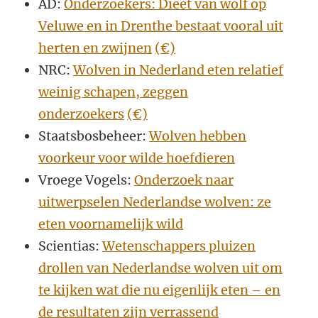
AD:
Onderzoekers: Dieet van wolf op
Veluwe en in Drenthe bestaat vooral uit
herten en zwijnen
(€)
NRC:
Wolven in Nederland eten relatief
weinig schapen, zeggen
onderzoekers
(€)
Staatsbosbeheer:
Wolven hebben
voorkeur voor wilde hoefdieren
Vroege Vogels:
Onderzoek naar
uitwerpselen Nederlandse wolven: ze
eten voornamelijk wild
Scientias:
Wetenschappers pluizen
drollen van Nederlandse wolven uit om
te kijken wat die nu eigenlijk eten – en
de resultaten zijn verrassend