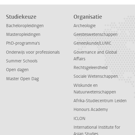
Studiekeuze
Organisatie
Bacheloropleidingen
Archeologie
Masteropleidingen
Geesteswetenschappen
PhD-programma's
Geneeskunde/LUMC
Onderwijs voor professionals
Governance and Global
Affairs
Summer Schools
Rechtsgeleerdheid
Open dagen
Sociale Wetenschappen
Master Open Dag
Wiskunde en
Natuurwetenschappen
Afrika-Studiecentrum Leiden
Honours Academy
ICLON
International Institute for
Asian Studies