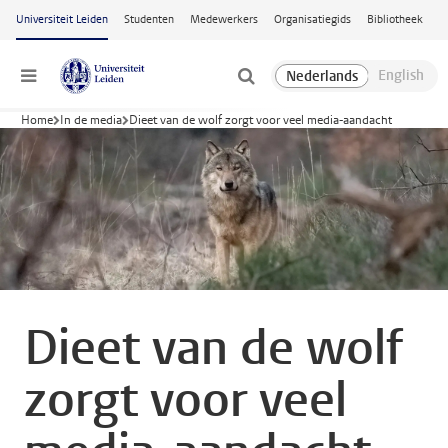
Ga naar hoofdinhoud
Universiteit Leiden
Studenten
Medewerkers
Organisatiegids
Bibliotheek
Menu
Home
In de media
Dieet van de wolf zorgt voor veel media-aandacht
Dieet van de wolf
zorgt voor veel