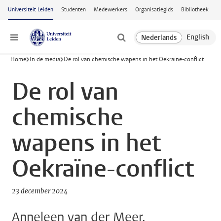
Ga naar hoofdinhoud
Universiteit Leiden
Studenten
Medewerkers
Organisatiegids
Bibliotheek
Menu
Home
In de media
De rol van chemische wapens in het Oekraïne-conflict
De rol van
chemische
wapens in het
Oekraïne-conflict
23 december 2024
Anneleen van der Meer,