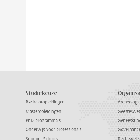
Studiekeuze
Organisa
Bacheloropleidingen
Archeologi
Masteropleidingen
Geesteswe
PhD-programma's
Geneeskun
Onderwijs voor professionals
Governance 
Summer Schools
Rechtsgele