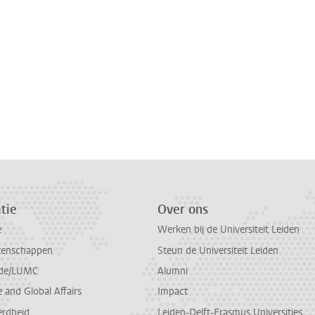
tie
Over ons
e
Werken bij de Universiteit Leiden
tenschappen
Steun de Universiteit Leiden
de/LUMC
Alumni
and Global Affairs
Impact
erdheid
Leiden-Delft-Erasmus Universities