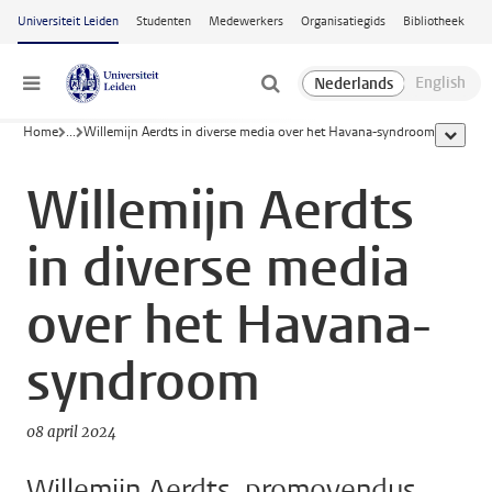
Ga naar hoofdinhoud
Universiteit Leiden
Studenten
Medewerkers
Organisatiegids
Bibliotheek
Menu
Home
...
Willemijn Aerdts in diverse media over het Havana-syndroom
toon all
Willemijn Aerdts
in diverse media
over het Havana-
syndroom
08 april 2024
Willemijn Aerdts, promovendus