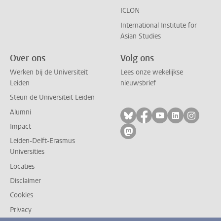
ICLON
International Institute for
Asian Studies
Over ons
Volg ons
Werken bij de Universiteit
Lees onze wekelijkse
Leiden
nieuwsbrief
Steun de Universiteit Leiden
Alumni
Volg ons op bluesky
Volg ons op facebo
Volg ons op yo
Volg ons op
Volg on
Impact
Volg ons op mastodon
Leiden-Delft-Erasmus
Universities
Locaties
Disclaimer
Cookies
Privacy