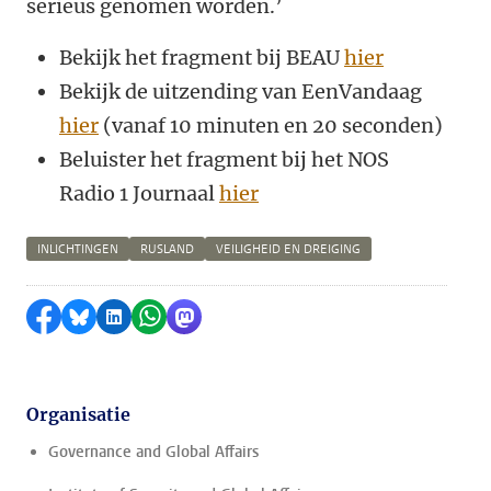
serieus genomen worden.’
Bekijk het fragment bij BEAU
hier
Bekijk de uitzending van EenVandaag
hier
(vanaf 10 minuten en 20 seconden)
Beluister het fragment bij het NOS
Radio 1 Journaal
hier
INLICHTINGEN
RUSLAND
VEILIGHEID EN DREIGING
Delen op Facebook
Delen via Bluesky
Delen op LinkedIn
Delen via WhatsApp
Delen via Mastodon
Organisatie
Governance and Global Affairs