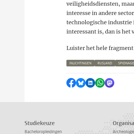
veiligheidsdiensten, maa
interesse in andere secto
technologische industrie 
interessant is, dan is he
Luister het hele fragment
INLICHTINGEN
RUSLAND
SPIONAG
Delen op Facebook
Delen via Bluesky
Delen op LinkedI
Delen via Wh
Delen via
Studiekeuze
Organisa
Bacheloropleidingen
Archeologi