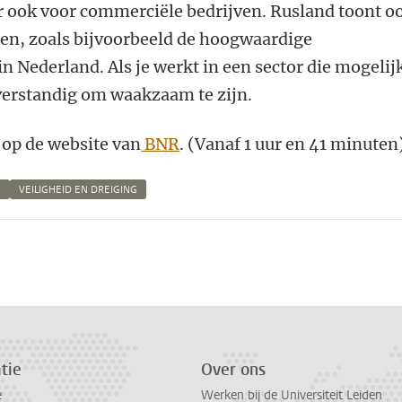
r ook voor commerciële bedrijven. Rusland toont o
ren, zoals bijvoorbeeld de hoogwaardige
in Nederland. Als je werkt in een sector die mogelij
t verstandig om waakzaam te zijn.
 op de website van
BNR
. (Vanaf 1 uur en 41 minuten
E
VEILIGHEID EN DREIGING
n
atsApp
 Mastodon
tie
Over ons
e
Werken bij de Universiteit Leiden