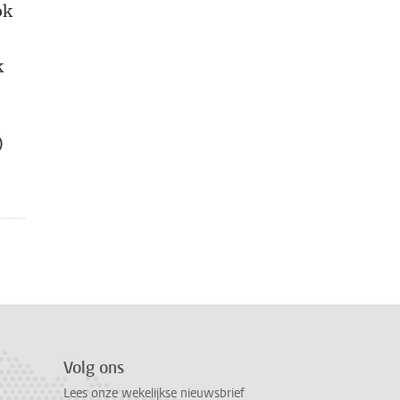
ok
k
)
Volg ons
Lees onze wekelijkse nieuwsbrief