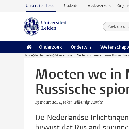
Ga naar hoofdinhoud
Universiteit Leiden
Studenten
Medewerkers
Organi
Zoek op on
Zoekterm
Onderzoek
Onderwijs
Wetenschapp
Home
In de media
Moeten we in Nederland vrezen voor Russische 
Moeten we in 
Russische spio
19 maart 2024
tekst: Willemijn Aerdts
De Nederlandse Inlichtingen-
bewust dat Rusland spionnen