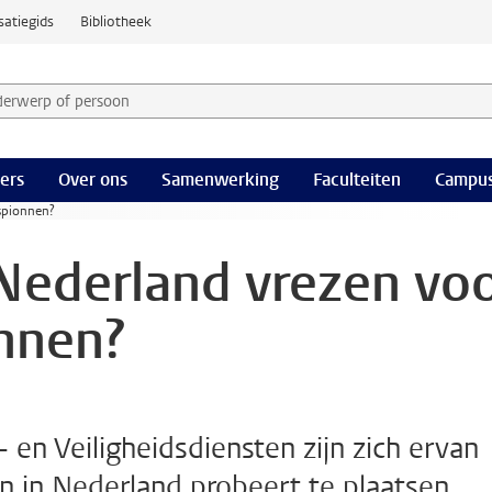
satiegids
Bibliotheek
derwerp of persoon en selecteer categorie
ers
Over ons
Samenwerking
Faculteiten
Campus
spionnen?
Nederland vrezen vo
nnen?
 en Veiligheidsdiensten zijn zich ervan
 in Nederland probeert te plaatsen.