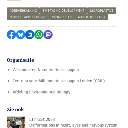
ADERVERKALKING
EMBRYONIC DEVELOPMENT
MICROPLASTICS
MOLECULAIRE BIOLOGIE
NANODEELTJE
NANOTOXICOLOGY
Delen op Facebook
Delen via Bluesky
Delen op LinkedIn
Delen via WhatsApp
Delen via Mastodon
Organisatie
Wiskunde en Natuurwetenschappen
Centrum voor Milieuwetenschappen Leiden (CML)
Afdeling Environmental Biology
Zie ook
13 maart 2023
Malformations in heart, eyes and nervous system: