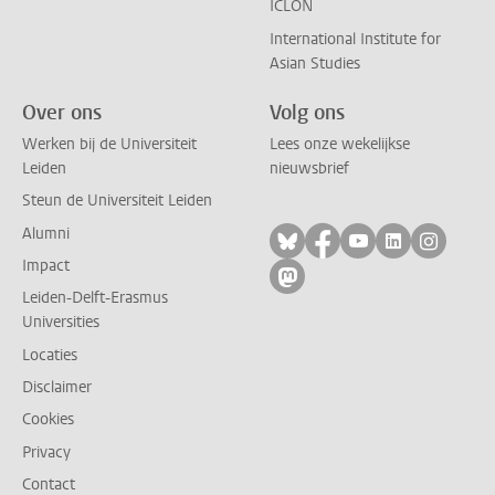
ICLON
International Institute for
Asian Studies
Over ons
Volg ons
Werken bij de Universiteit
Lees onze wekelijkse
Leiden
nieuwsbrief
Steun de Universiteit Leiden
Alumni
Volg ons op bluesky
Volg ons op facebo
Volg ons op yo
Volg ons op
Volg on
Impact
Volg ons op mastodon
Leiden-Delft-Erasmus
Universities
Locaties
Disclaimer
Cookies
Privacy
Contact