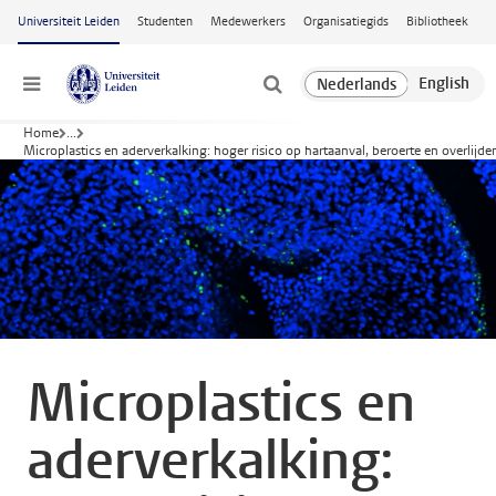
Ga naar hoofdinhoud
Universiteit Leiden
Studenten
Medewerkers
Organisatiegids
Bibliotheek
Menu
Home
...
Microplastics en aderverkalking: hoger risico op hartaanval, beroerte en overlijde
Microplastics en
aderverkalking: