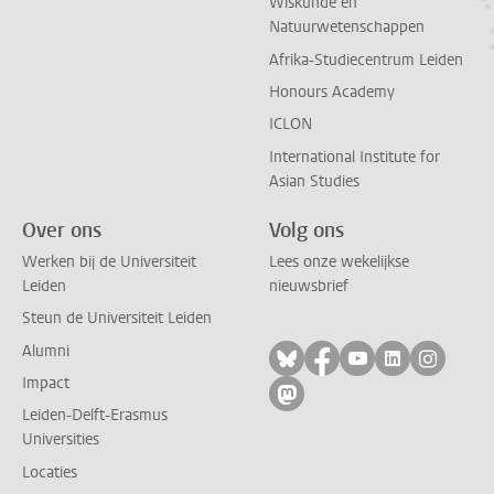
Wiskunde en
Natuurwetenschappen
Afrika-Studiecentrum Leiden
Honours Academy
ICLON
International Institute for
Asian Studies
Over ons
Volg ons
Werken bij de Universiteit
Lees onze wekelijkse
Leiden
nieuwsbrief
Steun de Universiteit Leiden
Alumni
Volg ons op bluesky
Volg ons op facebo
Volg ons op yo
Volg ons op
Volg on
Impact
Volg ons op mastodon
Leiden-Delft-Erasmus
Universities
Locaties