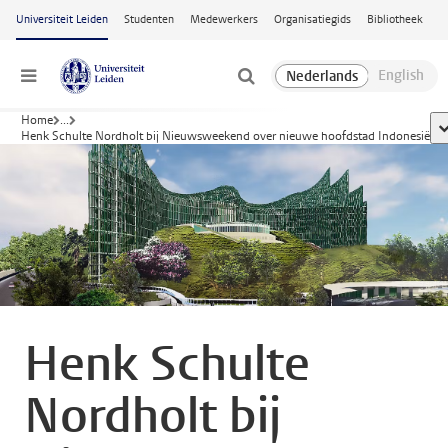
Ga naar hoofdinhoud
Universiteit Leiden
Studenten
Medewerkers
Organisatiegids
Bibliotheek
Menu
Home
...
t
Henk Schulte Nordholt bij Nieuwsweekend over nieuwe hoofdstad Indonesië
Henk Schulte
Nordholt bij