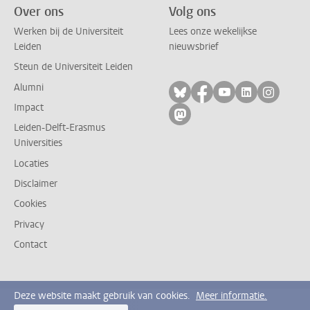
Over ons
Volg ons
Werken bij de Universiteit
Lees onze wekelijkse
Leiden
nieuwsbrief
Steun de Universiteit Leiden
Alumni
Volg ons op bluesky
Volg ons op facebo
Volg ons op yo
Volg ons op
Volg on
Impact
Volg ons op mastodon
Leiden-Delft-Erasmus
Universities
Locaties
Disclaimer
Cookies
Privacy
Contact
Deze website maakt gebruik van cookies.
Meer informatie.