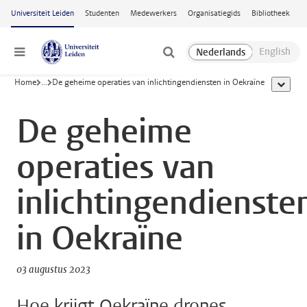
Ga naar hoofdinhoud
Universiteit Leiden
Studenten
Medewerkers
Organisatiegids
Bibliotheek
Menu
Home
...
De geheime operaties van inlichtingendiensten in Oekraïne
toon all
De geheime
operaties van
inlichtingendienste
in Oekraïne
03 augustus 2023
Hoe krijgt Oekraïne drones