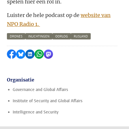
spelen hier een rol in.
Luister de hele podcast op de
website van
NPO Radio 1.
DRONES
INLICHTINGEN
OORLOG
RUSLAND
Delen op Facebook
Delen via Bluesky
Delen op LinkedIn
Delen via WhatsApp
Delen via Mastodon
Organisatie
Governance and Global Affairs
Institute of Security and Global Affairs
Intelligence and Security