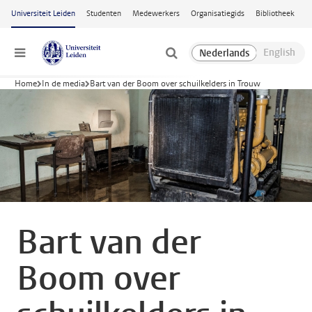
Ga naar hoofdinhoud
Universiteit Leiden
Studenten
Medewerkers
Organisatiegids
Bibliotheek
Menu
Home
In de media
Bart van der Boom over schuilkelders in Trouw
Bart van der
Boom over