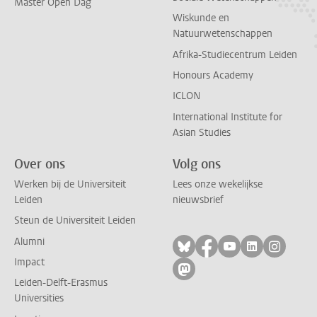
Master Open Dag
Wiskunde en
Natuurwetenschappen
Afrika-Studiecentrum Leiden
Honours Academy
ICLON
International Institute for
Asian Studies
Over ons
Volg ons
Werken bij de Universiteit
Lees onze wekelijkse
Leiden
nieuwsbrief
Steun de Universiteit Leiden
Alumni
Volg ons op bluesky
Volg ons op facebo
Volg ons op yo
Volg ons op
Volg on
Impact
Volg ons op mastodon
Leiden-Delft-Erasmus
Universities